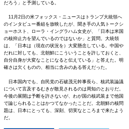
だろう」と予測している。
11月2日の米フォックス・ニュースはトランプ大統領へ
のインタビュー番組を放映したが、聞き手の人気トークシ
ョーホスト、ローラ・イングラハム女史が、「日本は米国
の核抑止力を望んでいるのではないか」と質問。大統領
は、「日本は（現在の状況を）大変懸念している。中国や
だれに対しても、北朝鮮にこういうことを許しておくと、
自分自身が大変なことになると伝えている」と答えた。明
確さは欠くものの、相当に含みのある答えだった。
日本国内でも、自民党の石破茂元幹事長ら、核武装論議
について言及するむきが散見されるのは周知のとおりだ。
今後の展開は予断を許さないが、わが国の核武装まで他国
で論じられることはかつてなかったことだ。北朝鮮の核問
題は、日本にとっても、深刻、切実なところまで来たよう
だ。