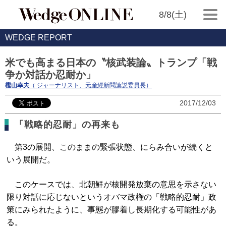
8/8(土)
WEDGE REPORT
米でも高まる日本の〝核武装論〟トランプ「戦
争か対話か忍耐か」
樫山幸夫
（ ジャーナリスト、元産經新聞論説委員長）
2017/12/03
「戦略的忍耐」の再来も
第3の展開、このままの緊張状態、にらみ合いが続くと
いう展開だ。
このケースでは、北朝鮮が核開発放棄の意思を示さない
限り対話に応じないというオバマ政権の「戦略的忍耐」政
策にみられたように、事態が膠着し長期化する可能性があ
る。