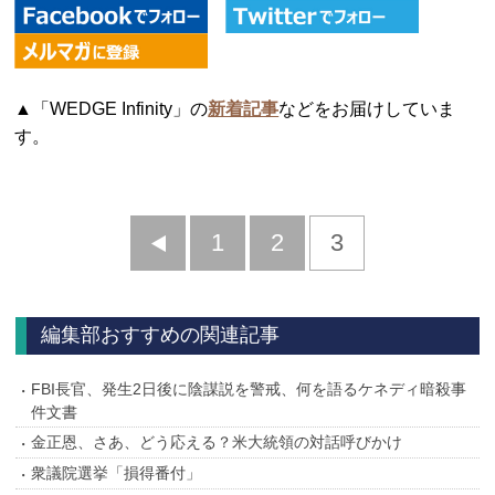
▲「WEDGE Infinity」の
新着記事
などをお届けしていま
す。
前
1
2
3
へ
編集部おすすめの関連記事
FBI長官、発生2日後に陰謀説を警戒、何を語るケネディ暗殺事
件文書
金正恩、さあ、どう応える？米大統領の対話呼びかけ
衆議院選挙「損得番付」