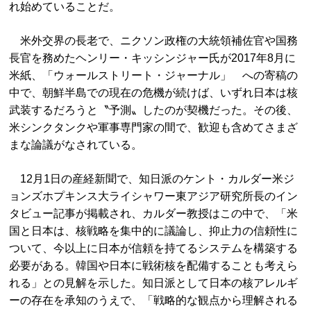
れ始めていることだ。
米外交界の長老で、ニクソン政権の大統領補佐官や国務
長官を務めたヘンリー・キッシンジャー氏が2017年8月に
米紙、「ウォールストリート・ジャーナル」 への寄稿の
中で、朝鮮半島での現在の危機が続けば、いずれ日本は核
武装するだろうと〝予測〟したのが契機だった。その後、
米シンクタンクや軍事専門家の間で、歓迎も含めてさまざ
まな論議がなされている。
12月1日の産経新聞で、知日派のケント・カルダー米ジ
ョンズホプキンス大ライシャワー東アジア研究所長のイン
タビュー記事が掲載され、カルダー教授はこの中で、「米
国と日本は、核戦略を集中的に議論し、抑止力の信頼性に
ついて、今以上に日本が信頼を持てるシステムを構築する
必要がある。韓国や日本に戦術核を配備することも考えら
れる」との見解を示した。知日派として日本の核アレルギ
ーの存在を承知のうえで、「戦略的な観点から理解される