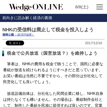
8/8(土)
前向きに読み解く経済の裏側
NHKの受信料は廃止して税金を投入しよう
塚崎公義
（ 経済評論家）
2017/12/16
税金で公共放送（国営放送？）を維持しよう
筆者は、NHKの費用を税金で賄うことで、国民に必要な
番組が放送を続けられるようにすべきだと思っています。
お笑い番組は当然に不要ですから、その部分は分社化して
民営化しても良いでしょう。
放送設備自体は、分社化した民間企業に移し、NHK自身
は持たなくても構いません。その場合は、番組制作会社と
して、制作した番組を民放に提供すれば良いのです。官業