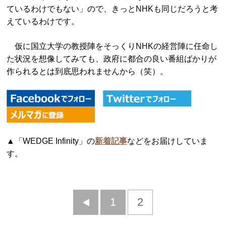
ているわけでもない」ので、きっとNHKも同じだろうと考
えているわけです。
仮に国立大学の教授陣をそっくりNHKの経営陣に任命し
た状況を想像してみても、政府に都合の良い番組ばかりが
作られるとは到底思われませんから（笑）。
▲「WEDGE Infinity」の
新着記事
などをお届けしていま
す。
前
1
2