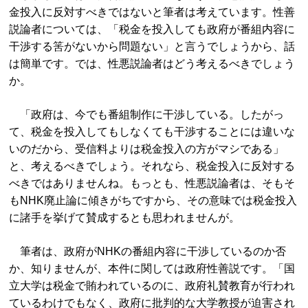
金投入に反対すべきではないと筆者は考えています。性善
説論者については、「税金を投入しても政府が番組内容に
干渉する筈がないから問題ない」と言うでしょうから、話
は簡単です。では、性悪説論者はどう考えるべきでしょう
か。
「政府は、今でも番組制作に干渉している。したがっ
て、税金を投入してもしなくても干渉することには違いな
いのだから、受信料よりは税金投入の方がマシである」
と、考えるべきでしょう。それなら、税金投入に反対する
べきではありませんね。もっとも、性悪説論者は、そもそ
もNHK廃止論に傾きがちですから、その意味では税金投入
に諸手を挙げて賛成するとも思われませんが。
筆者は、政府がNHKの番組内容に干渉しているのか否
か、知りませんが、本件に関しては政府性善説です。「国
立大学は税金で賄われているのに、政府礼賛教育が行われ
ているわけでもなく、政府に批判的な大学教授が迫害され