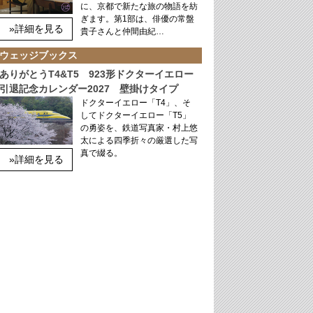
に、京都で新たな旅の物語を紡
ぎます。第1部は、俳優の常盤
»詳細を見る
貴子さんと仲間由紀…
ウェッジブックス
ありがとうT4&T5 923形ドクターイエロー
引退記念カレンダー2027 壁掛けタイプ
ドクターイエロー「T4」、そ
してドクターイエロー「T5」
の勇姿を、鉄道写真家・村上悠
太による四季折々の厳選した写
真で綴る。
»詳細を見る