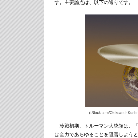
す。主要論点は、以下の通りです。
（iStock.com
/Oleksandr Kush
冷戦初期、トルーマン大統領は、「
は全力であらゆることを阻害しよう