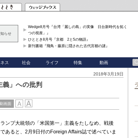
Wedge8月号『台湾「麗しの島」の実像 日台新時代を拓く「3
つの視座」』
お知らせ
ひととき8月号『京都 2と5の物語』
新刊書籍『飛鳥・藤原に隠された古代宮都の謎』
ジネス
社会
ライフ
特集
動画
2018年3月19日
主義」への批判
刷画面
ランプ大統領の「米国第一」主義をたしなめ、戦後
と、2月9日付のForeign Affairs誌で述べていま