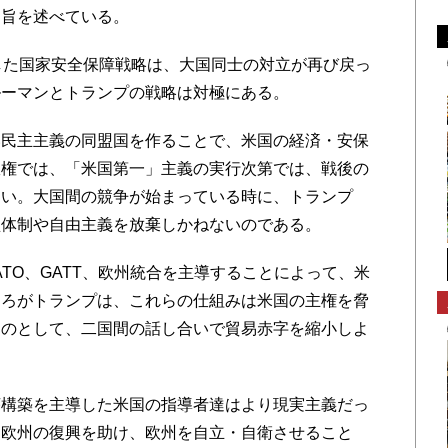
趣旨を述べている。
した国家安全保障戦略は、大国同士の対立が再び戻っ
ルーマンとトランプの戦略は対極にある。
民主主義の同盟国を作ることで、米国の経済・安保
政権では、「米国第一」主義の実行次第では、戦後の
ない。大国間の競争が始まっている時に、トランプ
盟体制や自由主義を放棄しかねないのである。
TO、GATT、欧州統合を主導することによって、米
ころがトランプは、これらの仕組みは米国の主権を脅
ものとして、二国間の話し合いで貿易赤字を縮小しよ
構築を主導した米国の指導者達はより現実主義だっ
、欧州の復興を助け、欧州を自立・自衛させること