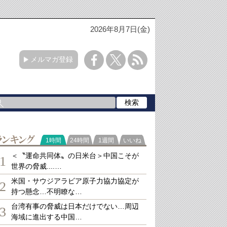
2026年8月7日(金)
メルマガ登録
ランキング
1時間
24時間
1週間
いいね
＜〝運命共同体〟の日米台＞中国こそが
1
世界の脅威....…
米国・サウジアラビア原子力協力協定が
2
持つ懸念…不明瞭な…
台湾有事の脅威は日本だけでない…周辺
3
海域に進出する中国…