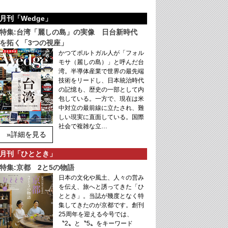
月刊「Wedge」
特集:台湾「麗しの島」の実像 日台新時代
を拓く「3つの視座」
かつてポルトガル人が「フォル
モサ（麗しの島）」と呼んだ台
湾。半導体産業で世界の最先端
技術をリードし、日本統治時代
の記憶も、歴史の一部として内
包している。一方で、現在は米
中対立の最前線に立たされ、難
しい現実に直面している。国際
社会で複雑な立…
»詳細を見る
月刊「ひととき」
特集:京都 2と5の物語
日本の文化や風土、人々の営み
を伝え、旅へと誘ってきた「ひ
ととき」。当誌が幾度となく特
集してきたのが京都です。創刊
25周年を迎える今号では、
〝2〟と〝5〟をキーワード