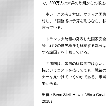
で、300万人の米兵の欧州からの撤
幸い、この考え方は、マティス国防
対し、「国務省の予算を削るなら、
言っている。
トランプ大統領の発表した国家安全保
等、戦後の世界秩序を称揚する部分
する諸国」を非難している。
同盟国は、米国の従属国ではない。
協というコストを払ってでも、戦後
ナーを見つけていくのかである。米
要がある。
出典：Benn Steil ‘How to Win a Great-P
2018）