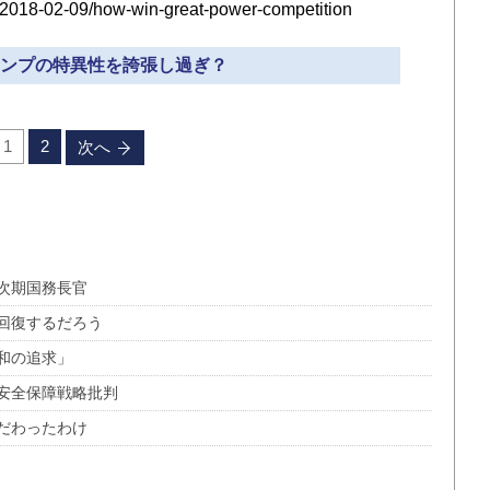
es/2018-02-09/how-win-great-power-competition
トランプの特異性を誇張し過ぎ？
1
2
次へ
次期国務長官
回復するだろう
和の追求」
安全保障戦略批判
だわったわけ