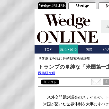
TOP
国際
ビ
政治・経済
世界潮流を読む 岡崎研究所論評集
トランプの単純な「米国第一
岡崎研究所
印
米外交問題評議会のステイルが、ト
米国が築いた世界体制を大事にすべきである