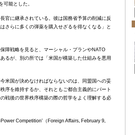
退を可能とした。
長官に継承されている。彼は国務省予算の削減に反
私はさらに多くの弾薬を購入せざるを得なくなる」と
障戦略を見ると、マーシャル・プランやNATO
はあるが、別の所では「米国が構築した仕組みを悪用
今米国が決めなければならないのは、同盟国への妥
の秩序を維持するか、それともご都合主義的にパート
国の戦後の世界秩序構築の際の哲学をよく理解する必
ower Competition’（Foreign Affairs, February 9,