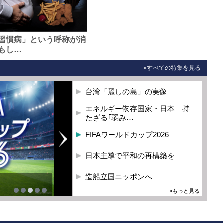
習慣病」という呼称が消
もし…
»すべての特集を見る
台湾「麗しの島」の実像
エネルギー依存国家・日本 持
たざる｢弱み…
FIFAワールドカップ2026
日本主導で平和の再構築を
造船立国ニッポンへ
»もっと見る