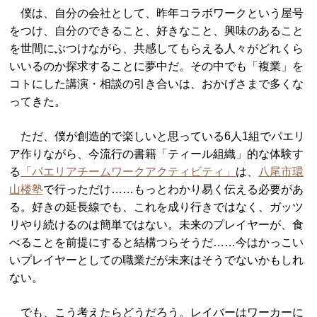
僕は、自分の会社として、昨年コラボワークという屋号
をつけ、自分のできること、好きなこと、興味のあること
を世間にぶつけながら、共感してもらえる人々がどれくら
いいるのか探求することに夢中だ。その中でも「複業」を
コトにした講演・相談の引き合いは、おかげさまで多くな
ってきた。
ただ、僕が創造的で楽しいと思っている6人1組でパエリ
ア作りながら、今流行の書籍「ティール組織」的な体験す
る
「パエリアチームワークアクティビティ」
は、
八尾市環
山楼塾
で行っただけ……もっとわかり易く伝える必要があ
る。好きの延長線でも、これを成り行きではなく、ガッツ
リやり続けるのは簡単ではない。未来のプレイヤーが、食
べることを前提にすると結構つらそうだ……今はかっこい
いプレイヤーとしての職業だが未来はそうでないかもしれ
ない。
でも、こう考えたらどうだろう。レイバーはワーカーに