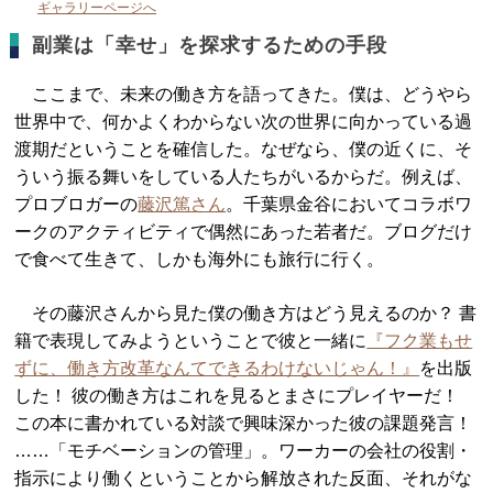
ギャラリーページへ
副業は「幸せ」を探求するための手段
ここまで、未来の働き方を語ってきた。僕は、どうやら
世界中で、何かよくわからない次の世界に向かっている過
渡期だということを確信した。なぜなら、僕の近くに、そ
ういう振る舞いをしている人たちがいるからだ。例えば、
プロブロガーの
藤沢篤さん
。千葉県金谷においてコラボワ
ークのアクティビティで偶然にあった若者だ。ブログだけ
で食べて生きて、しかも海外にも旅行に行く。
その藤沢さんから見た僕の働き方はどう見えるのか？ 書
籍で表現してみようということで彼と一緒に
『フク業もせ
ずに、働き方改革なんてできるわけないじゃん！』
を出版
した！ 彼の働き方はこれを見るとまさにプレイヤーだ！
この本に書かれている対談で興味深かった彼の課題発言！
……「モチベーションの管理」。ワーカーの会社の役割・
指示により働くということから解放された反面、それがな