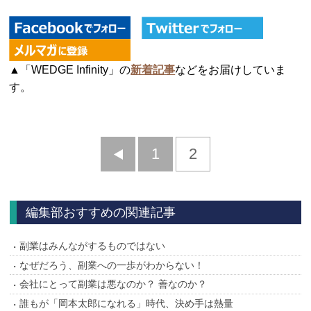
▲「WEDGE Infinity」の
新着記事
などをお届けしていま
す。
前
1
2
へ
編集部おすすめの関連記事
副業はみんながするものではない
なぜだろう、副業への一歩がわからない！
会社にとって副業は悪なのか？ 善なのか？
誰もが「岡本太郎になれる」時代、決め手は熱量