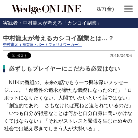
8/7(金)
実践者・中村龍太が考える「カシコイ副業」
中村龍太が考えるカシコイ副業とは…？
中村龍太
（ 複業家・ポートフォリオワーカー）
2018/04/06
必ずしもプレイヤーにこだわる必要はない
NHKの番組の、未来の話でもう一つ興味深いメッセー
ジ……。「創造性の追求が新たな義務になったのだ」「ロ
ボットになりたくない、人間でいたいという話ではない」
「創造的であれ！ さもなければ死ねと迫られているのだ」
「いつも自分が得意なことは何かと自分自身に問いかけな
くてはならない」「それがストレスと緊張を生むため今の
社会では燃え尽きてしまう人が大勢いる」。