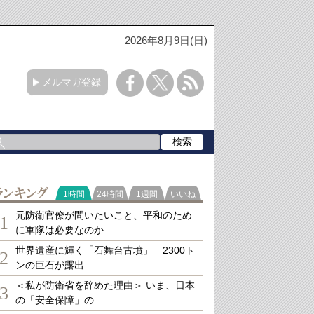
2026年8月9日(日)
メルマガ登録
ランキング
1時間
24時間
1週間
いいね
元防衛官僚が問いたいこと、平和のため
1
に軍隊は必要なのか…
世界遺産に輝く「石舞台古墳」 2300ト
2
ンの巨石が露出…
＜私が防衛省を辞めた理由＞ いま、日本
3
の「安全保障」の…