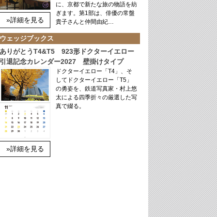
に、京都で新たな旅の物語を紡
ぎます。第1部は、俳優の常盤
»詳細を見る
貴子さんと仲間由紀…
ウェッジブックス
ありがとうT4&T5 923形ドクターイエロー
引退記念カレンダー2027 壁掛けタイプ
ドクターイエロー「T4」、そ
してドクターイエロー「T5」
の勇姿を、鉄道写真家・村上悠
太による四季折々の厳選した写
真で綴る。
»詳細を見る