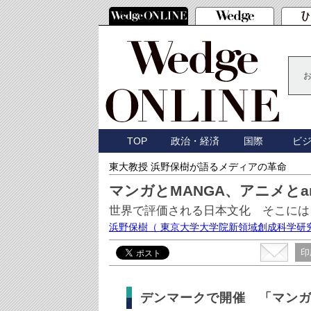
TOP
政治・経済
国際
ビ
東大教授 浜野保樹が語るメディアの革命
マンガとMANGA、アニメとan
世界で評価される日本文化 そこに
浜野保樹
（ 東京大学大学院新領域創成科学研
印
デンマークで開催 「マン