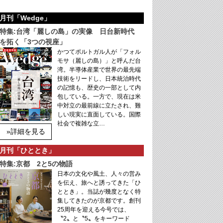
月刊「Wedge」
特集:台湾「麗しの島」の実像 日台新時代
を拓く「3つの視座」
かつてポルトガル人が「フォル
モサ（麗しの島）」と呼んだ台
湾。半導体産業で世界の最先端
技術をリードし、日本統治時代
の記憶も、歴史の一部として内
包している。一方で、現在は米
中対立の最前線に立たされ、難
しい現実に直面している。国際
社会で複雑な立…
»詳細を見る
月刊「ひととき」
特集:京都 2と5の物語
日本の文化や風土、人々の営み
を伝え、旅へと誘ってきた「ひ
ととき」。当誌が幾度となく特
集してきたのが京都です。創刊
25周年を迎える今号では、
〝2〟と〝5〟をキーワード