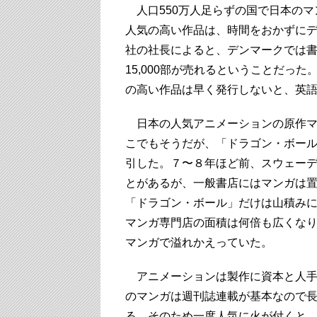
人口550万人足らずの国で日本のマ
人気の高い作品は、時間をおかずに
社の社長によると、デンマークでは
15,000部が売れるということだっ
の高い作品は早く発行しないと、英
日本の人気アニメーションの原作マ
こでもそうだが、「ドラゴン・ボー
引した。７〜８年ほど前、スウェー
とがあるが、一般書店にはマンガは
「ドラゴン・ボール」だけは山積み
マンガ専門店の面積は何倍も広くな
マンガで溢れかえっていた。
アニメーションは製作に資本と人手
のマンガは週刊誌連載が基本なので
る。そのため一度人気に火が付くと