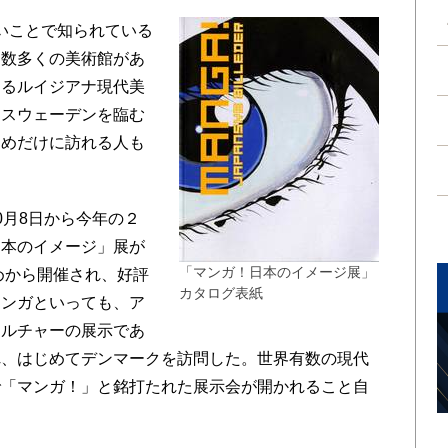
いことで知られている
は数多くの美術館があ
あるルイジアナ現代美
くスウェーデンを臨む
ためだけに訪れる人も
。
月8日から今年の２
日本のイメージ」展が
「マンガ！日本のイメージ展」
めから開催され、好評
カタログ表紙
マンガといっても、ア
カルチャーの展示であ
れ、はじめてデンマークを訪問した。世界有数の現代
で「マンガ！」と銘打たれた展示会が開かれること自