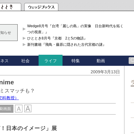
Wedge8月号『台湾「麗しの島」の実像 日台新時代を拓く「3
つの視座」』
お知らせ
ひととき8月号『京都 2と5の物語』
新刊書籍『飛鳥・藤原に隠された古代宮都の謎』
ジネス
社会
特集
動画
ライフ
2009年3月13日
ime
はミスマッチも？
究科教授）
刷画面
ガ！日本のイメージ」展