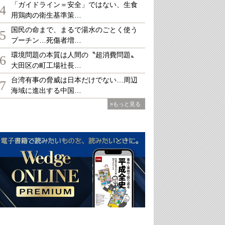
「ガイドライン＝安全」ではない、生食
4
用鶏肉の衛生基準策…
国民の命まで、まるで湯水のごとく使う
5
プーチン…死傷者増…
環境問題の本質は人間の〝超消費問題〟
6
大田区の町工場社長…
台湾有事の脅威は日本だけでない…周辺
7
海域に進出する中国…
»もっと見る