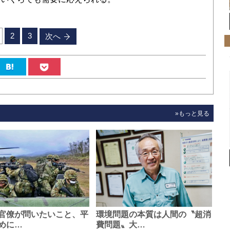
2
3
次へ
»もっと見る
官僚が問いたいこと、平
環境問題の本質は人間の〝超消
めに…
費問題〟大…