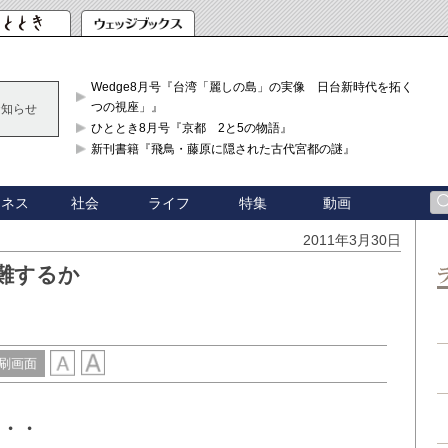
Wedge8月号『台湾「麗しの島」の実像 日台新時代を拓く「3
つの視座」』
お知らせ
ひととき8月号『京都 2と5の物語』
新刊書籍『飛鳥・藤原に隠された古代宮都の謎』
ジネス
社会
ライフ
特集
動画
2011年3月30日
難するか
刷画面
・・・