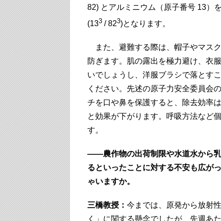
82) とアルミニウム（原子番号 13）
3
3
(13
/ 82
)となります。
また、避難する際は、帽子やマスク
防ぎます。肌の露出を極力避け、衣
いでしょうし、洋服ブラシで落とす
ください。先述の原子力安全委員会の
チを口や鼻を保護すると、除去効率は約
と効果が下がります。呼吸方法など
す。
――農作物の出荷制限や水道水から
るといったことに対する不安も広が
ゃいますか。
三橋教授：
今までは、原発から放射
く」に関する懸念でしたが、先週あ