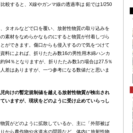
を比較すると、X線やガンマ線の透過率は 鉛では1/250
、タオルなどで口を覆い、放射性物質の取り込みを
服の素材をなめらかなものにすると物質が付着しづら
ことができます。傷口からも侵入するので気をつけて
資料によれば、折りたたみ数16の男性用木綿ハンカ
94％となりますが、折りたたみ数1の場合は27.5％
個人差はありますが、一つ参考になる数値だと思いま
乳児向けの暫定規制値を越える放射性物質が検出され
っていますが、現状をどのように受け止めていらっし
性物質がどのように拡散しているか、主に「外部被ば
たりから農作物や水道水の問題など、体内に放射性物