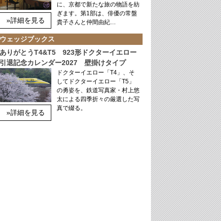
に、京都で新たな旅の物語を紡
ぎます。第1部は、俳優の常盤
»詳細を見る
貴子さんと仲間由紀…
ウェッジブックス
ありがとうT4&T5 923形ドクターイエロー
引退記念カレンダー2027 壁掛けタイプ
ドクターイエロー「T4」、そ
してドクターイエロー「T5」
の勇姿を、鉄道写真家・村上悠
太による四季折々の厳選した写
真で綴る。
»詳細を見る