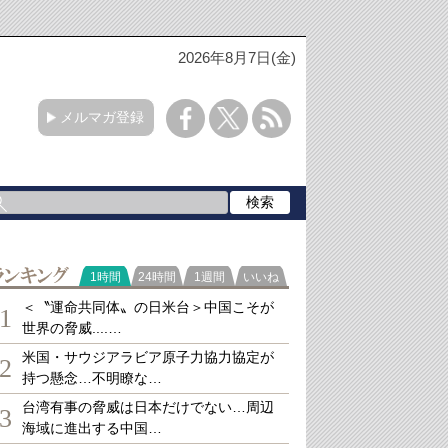
2026年8月7日(金)
メルマガ登録
ランキング
1時間
24時間
1週間
いいね
＜〝運命共同体〟の日米台＞中国こそが
1
世界の脅威....…
米国・サウジアラビア原子力協力協定が
2
持つ懸念…不明瞭な…
台湾有事の脅威は日本だけでない…周辺
3
海域に進出する中国…