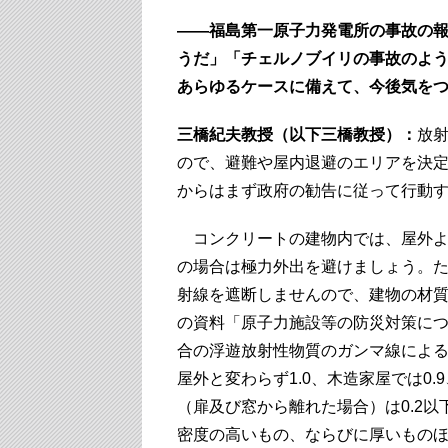
――福島第一原子力発電所の事故の
うだ」「チェルノブイリの事故のよ
あらゆるケースに備えて、今後気を
三橋紀夫教授（以下三橋教授）：
放
ので、避難や屋内退避のエリアを決
からはまず政府の勧告に従って行動
コンクリートの建物内では、屋外より
の場合は極力外出を避けましょう。
射線を遮断しませんので、建物の材
の資料「原子力施設等の防災対策に
合の浮遊放射性物質のガンマ線による
屋外と変わらず1.0、木造家屋では0
（扉及び窓から離れた場合）は0.2以
密度の高いもの、ならびに厚いものほ