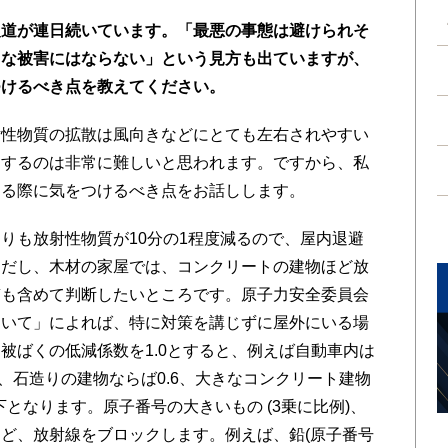
報道が連日続いています。「最悪の事態は避けられそ
うな被害にはならない」という見方も出ていますが、
つけるべき点を教えてください。
射性物質の拡散は風向きなどにとても左右されやすい
定するのは非常に難しいと思われます。ですから、私
する際に気をつけるべき点をお話しします。
も放射性物質が10分の1程度減るので、屋内退避
ただし、木材の家屋では、コンクリートの建物ほど放
質も含めて判断したいところです。原子力安全委員会
ついて」によれば、特に対策を講じずに屋外にいる場
被ばくの低減係数を1.0とすると、例えば自動車内は
.9、石造りの建物ならば0.6、大きなコンクリート建物
下となります。原子番号の大きいもの (3乗に比例)、
ど、放射線をブロックします。例えば、鉛(原子番号