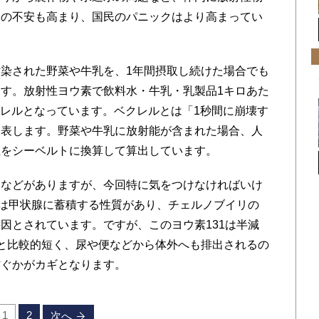
」の不安も高まり、国民のパニックはより高まってい
染された野菜や牛乳を、1年間摂取し続けた場合でも
す。放射性ヨウ素で飲料水・牛乳・乳製品1キロあた
ベクレルとなっています。ベクレルとは「1秒間に崩壊す
を表します。野菜や牛乳に放射能が含まれた場合、人
位をシーベルトに換算して算出しています。
などがありますが、今回特に気をつけなければいけ
素は甲状腺に蓄積する性質があり、チェルノブイリの
因とされています。ですが、このヨウ素131は半減
と比較的短く、尿や便などから体外へも排出されるの
防ぐかがカギとなります。
1
2
次へ