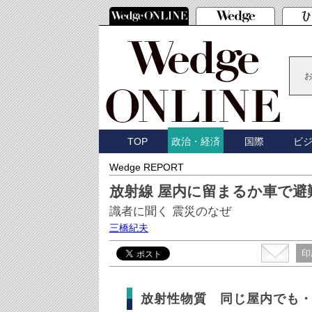
TOP
国際
ビ
政治・経済
Wedge REPORT
放射線 屋内に留まるか車で避
識者に聞く 震災のなぜ
三橋紀夫
印
放射性物質 同じ屋内でも