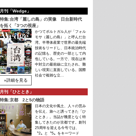
月刊「Wedge」
特集:台湾「麗しの島」の実像 日台新時代
を拓く「3つの視座」
かつてポルトガル人が「フォル
モサ（麗しの島）」と呼んだ台
湾。半導体産業で世界の最先端
技術をリードし、日本統治時代
の記憶も、歴史の一部として内
包している。一方で、現在は米
中対立の最前線に立たされ、難
しい現実に直面している。国際
社会で複雑な立…
»詳細を見る
月刊「ひととき」
特集:京都 2と5の物語
日本の文化や風土、人々の営み
を伝え、旅へと誘ってきた「ひ
ととき」。当誌が幾度となく特
集してきたのが京都です。創刊
25周年を迎える今号では、
〝2〟と〝5〟をキーワード