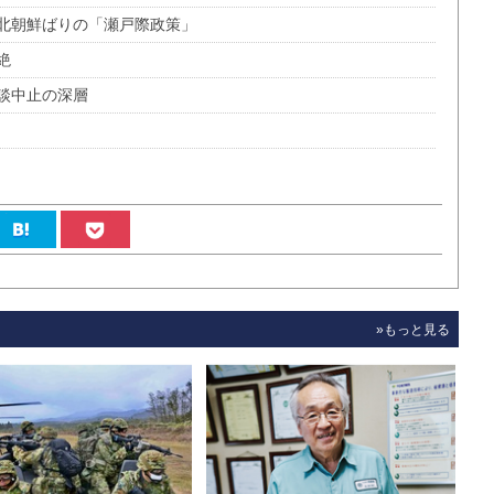
北朝鮮ばりの「瀬戸際政策」
絶
談中止の深層
»もっと見る