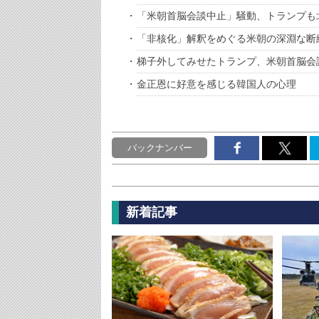
「米朝首脳会談中止」騒動、トランプも
「非核化」解釈をめぐる米朝の深淵な断
梯子外してみせたトランプ、米朝首脳会
金正恩に好意を感じる韓国人の心理
バックナンバー
新着記事