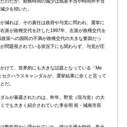
ったのだが、勤務時間の減少は残業手当や時間外手当
得減少を招いた。
が減れば、その責任は政府や与党に問われ、選挙に
右派が政権交代を許した1997年、左派が政権交代を
経済政策への国民の不満が政権交代の大きな要因だっ
迷が問題視されている状況下にも関わらず、与党が圧
かけて、世界的にも大きな話題となっている「Me
動とセクハラスキャンダルが、選挙結果に全くと言って
ことだ。
ダルが暴露されたのは、昨年、野党（現与党）の大
ミでも大きく紹介されていた李在明 前・城南市長
は数年前から囁かれていた。彼は弁護士時代、集会