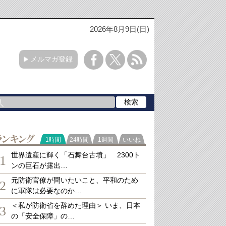
2026年8月9日(日)
メルマガ登録
ランキング
1時間
24時間
1週間
いいね
世界遺産に輝く「石舞台古墳」 2300ト
1
ンの巨石が露出…
元防衛官僚が問いたいこと、平和のため
2
に軍隊は必要なのか…
＜私が防衛省を辞めた理由＞ いま、日本
3
の「安全保障」の…