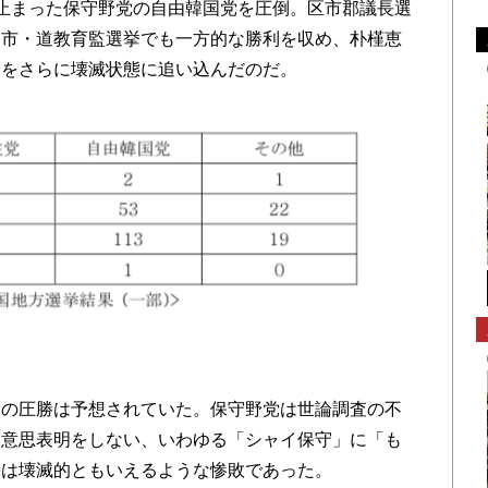
止まった保守野党の自由韓国党を圧倒。区市郡議長選
、市・道教育監選挙でも一方的な勝利を収め、朴槿恵
党をさらに壊滅状態に追い込んだのだ。
の圧勝は予想されていた。保守野党は世論調査の不
に意思表明をしない、いわゆる「シャイ保守」に「も
果は壊滅的ともいえるような惨敗であった。