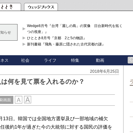
Wedge8月号『台湾「麗しの島」の実像 日台新時代を拓く「3
つの視座」』
お知らせ
ひととき8月号『京都 2と5の物語』
新刊書籍『飛鳥・藤原に隠された古代宮都の謎』
ジネス
社会
ライフ
特集
動画
2018年6月25日
人は何を見て票を入れるのか？
刷画面
13日。韓国では全国地方選挙及び一部地域の補欠
任後約1年が過ぎた今の大統領に対する国民の評価を