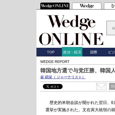
TOP
国際
ビ
政治・経済
WEDGE REPORT
韓国地方選で与党圧勝、韓国
崔 碩栄
（ ジャーナリスト）
印
歴史的米朝会談が開かれた翌日、6月
選挙が実施された。文在寅大統領の就