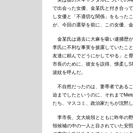
で出会った女優、金某氏と付き合っ
し女優と「不適切な関係」をもった
が、今回の選挙を前に、この女優、
金某氏は過去に大麻を吸い逮捕歴が
李氏に不利な事実を披露していたこ
友達に頼んでどうにかしてやる」と
市長のために、彼女を説得、懐柔しS
波紋を呼んだ。
不自然だったのは、妻帯者であるこ
迫までしたというのに、それまでMe
たち、マスコミ、政治家たちが沈黙
李市長、文大統領とともに昨年の野
領候補の中の一人と目されていた安熙正