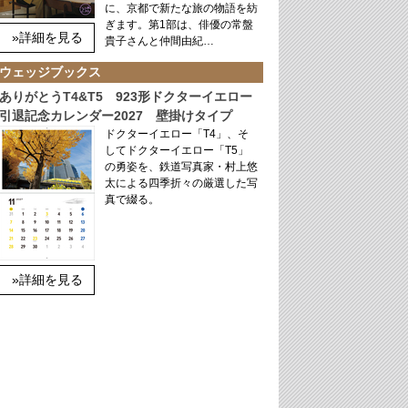
に、京都で新たな旅の物語を紡
ぎます。第1部は、俳優の常盤
»詳細を見る
貴子さんと仲間由紀…
ウェッジブックス
ありがとうT4&T5 923形ドクターイエロー
引退記念カレンダー2027 壁掛けタイプ
ドクターイエロー「T4」、そ
してドクターイエロー「T5」
の勇姿を、鉄道写真家・村上悠
太による四季折々の厳選した写
真で綴る。
»詳細を見る