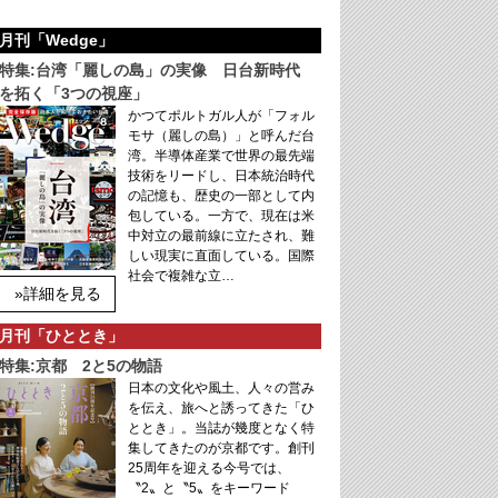
月刊「Wedge」
特集:台湾「麗しの島」の実像 日台新時代
を拓く「3つの視座」
かつてポルトガル人が「フォル
モサ（麗しの島）」と呼んだ台
湾。半導体産業で世界の最先端
技術をリードし、日本統治時代
の記憶も、歴史の一部として内
包している。一方で、現在は米
中対立の最前線に立たされ、難
しい現実に直面している。国際
社会で複雑な立…
»詳細を見る
月刊「ひととき」
特集:京都 2と5の物語
日本の文化や風土、人々の営み
を伝え、旅へと誘ってきた「ひ
ととき」。当誌が幾度となく特
集してきたのが京都です。創刊
25周年を迎える今号では、
〝2〟と〝5〟をキーワード