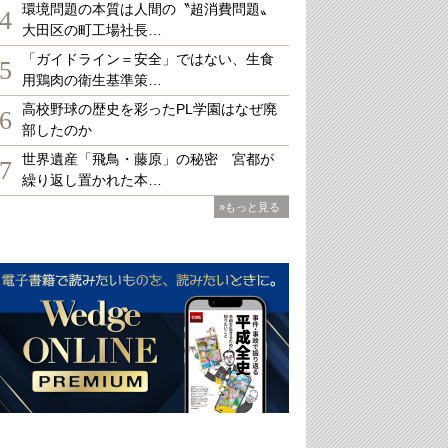
環境問題の本質は人間の〝超消費問題〟
4
大田区の町工場社長…
「ガイドライン＝安全」ではない、生食
5
用鶏肉の衛生基準策…
高校野球の歴史を彩ったPL学園はなぜ廃
6
部したのか
世界遺産「飛鳥・藤原」の秘密 宮都が
7
繰り返し置かれた本…
»もっと見る