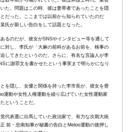
ていた。問題はこの時、彼は妻帯者であったことを隠
ことだった。ここまでは以前から知られていたのだ
金某氏が新しい告白をして話題となった。
あるのだが、彼女がSNSやインタビュー等を通して
とに対し、李氏が「大麻の前科があるお前を、検事の
脅迫してきたというのだ。さらに、有名な言論人が李
NSに謝罪文を書かせたという事実まで明らかになり
とを隠し、女優と関係を持った李市長が、彼女を脅
too運動や女性人権運動を繰り広げていた女性運動家
したということだ。
党代表選に出馬していた政治家で、有力な次期大統
 前・忠南知事が秘書の告白とMetoo運動の後押し