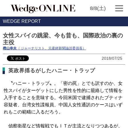
8/8(土)
WEDGE REPORT
女性スパイの跳梁、今も昔も、国際政治の裏の
主役
樫山幸夫
（ ジャーナリスト、元産經新聞論説委員長）
2018/07/25
英政界揺るがしたハニー・トラップ
〝ハニー・トラップ〟。「密の罠」とでも訳すのか、女
性スパイがターゲットにした男性を性的に籠絡して情報を
入手することを意味する。今回米国で逮捕されたブティナ
容疑者、台湾女性諜報員、中国人女性通訳のケースはいず
れもこの範疇に入るだろう。
偵察衛星など情報戦でもＩＴが主流となりつつあるが、