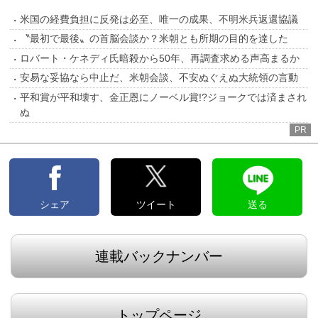
米国の経費負担に反発は必至、唯一の成果、不明米兵返還協議
〝最初で最後〟の首脳会談か？米朝とも所期の目的を達した
ロバート・ケネディ氏暗殺から50年、再調査求める声高まるか
安易な妥協なら中止だ、米朝会談、不安ぬぐえぬ大統領の言動
平和賞が平和壊す、金正恩にノーベル賞!?ジョークでは済まされ
ぬ
PR
シェア
ツイート
送る
連載バックナンバー
トップページ