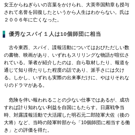
女王からねぎらいの言葉をかけられ、大英帝国勲章も授与
されて名誉を回復したというから人生はわからない。氏は
２００６年に亡くなった。
優秀なスパイ１人は10個師団に相当
古今東西、スパイ、諜報活動についてはおびただしい数
の書物、映画があり、いずれもスリリングな物語が喧伝さ
れている。筆者が紹介したのは、自ら取材したり、報道を
通じて知り得たりした程度の話であり、派手さには欠け
る。しかし、いずれも実際の出来事だけに、やはりそれな
りのドラマがある。
危険を伴い報われることの少ない仕事ではあるが、成功
すれば計り知れない利益を自国にもたらす。日露戦争当
時、対露諜報活動で大活躍した明石元二郎陸軍大佐（後の
大将）など、当時の陸軍幹部から「10個師団に相当する働
き」との評価を得た。