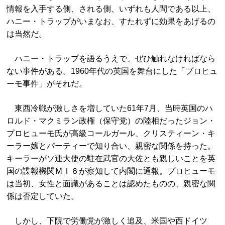
情報を入手する側、される側、いずれも人間である以上、
ハニー・トラップがいまなお、すたれずに効果をあげるの
は当然だ。
ハニー・トラップを語るうえで、ぜひ触れなければなら
ない事件がある。1960年代の英国を舞台にした「プロヒュ
ーモ事件」がそれだ。
東西冷戦が激しさを増していた61年7月、当時英国のハ
ロルド・マクミラン政権（保守党）の陸相だったジョン・
プロヒューモ氏が高級コールガール、クリスティーン・キ
ーラー嬢とパーティーで知り合い、親密な関係を持った。
キーラーがソ連大使の駐在武官の大佐とも親しいことを英
国の諜報機関ＭＩ６が察知して内閣に通報。プロヒューモ
は当初、女性と面識があることは認めたものの、親密な関
係は否定していた。
しかし、下院で労働党が激しく追及、米国や西ドイツ