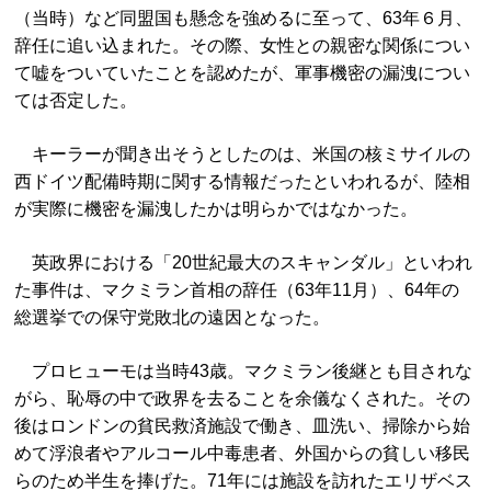
（当時）など同盟国も懸念を強めるに至って、63年６月、
辞任に追い込まれた。その際、女性との親密な関係につい
て嘘をついていたことを認めたが、軍事機密の漏洩につい
ては否定した。
キーラーが聞き出そうとしたのは、米国の核ミサイルの
西ドイツ配備時期に関する情報だったといわれるが、陸相
が実際に機密を漏洩したかは明らかではなかった。
英政界における「20世紀最大のスキャンダル」といわれ
た事件は、マクミラン首相の辞任（63年11月）、64年の
総選挙での保守党敗北の遠因となった。
プロヒューモは当時43歳。マクミラン後継とも目されな
がら、恥辱の中で政界を去ることを余儀なくされた。その
後はロンドンの貧民救済施設で働き、皿洗い、掃除から始
めて浮浪者やアルコール中毒患者、外国からの貧しい移民
らのため半生を捧げた。71年には施設を訪れたエリザベス