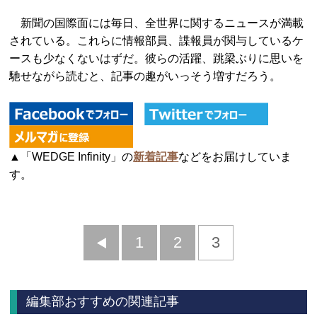
新聞の国際面には毎日、全世界に関するニュースが満載
されている。これらに情報部員、諜報員が関与しているケ
ースも少なくないはずだ。彼らの活躍、跳梁ぶりに思いを
馳せながら読むと、記事の趣がいっそう増すだろう。
▲「WEDGE Infinity」の
新着記事
などをお届けしていま
す。
前
1
2
3
へ
編集部おすすめの関連記事