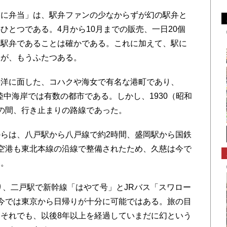
に弁当」は、駅弁ファンの少なからずが幻の駅弁と
ひとつである。4月から10月までの販売、一日20個
い駅弁であることは確かである。これに加えて、駅に
由が、もうふたつある。
洋に面した、コハクや海女で有名な港町であり、
、陸中海岸では有数の都市である。しかし、1930（昭和
の間、行き止まりの路線であった。
らは、八戸駅から八戸線で約2時間、盛岡駅から国鉄
空港も東北本線の沿線で整備されたため、久慈は今で
い。
り、二戸駅で新幹線「はやて号」とJRバス「スワロー
今では東京から日帰りが十分に可能ではある。旅の目
それでも、以後8年以上を経過していまだに幻という