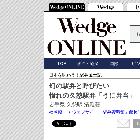
TOP
政治・経済
国際
ビ
日本を味わう！駅弁風土記
幻の駅弁と呼びたい
憧れの久慈駅弁「うに弁当」
岩手県 久慈駅 清雅荘
福岡健一
（ ウェブサイト「駅弁資料館」館長
印