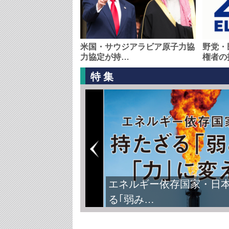
米国・サウジアラビア原子力協
野党・
力協定が持…
権者の
特集
エネルギー依存国家・日
る｢弱み…