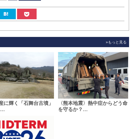
»もっと見る
産に輝く「石舞台古墳」
〈熊本地震〉熱中症からどう命
0…
を守るか？…