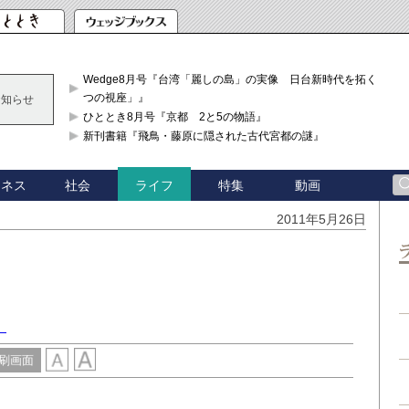
Wedge8月号『台湾「麗しの島」の実像 日台新時代を拓く「3
つの視座」』
お知らせ
ひととき8月号『京都 2と5の物語』
新刊書籍『飛鳥・藤原に隠された古代宮都の謎』
ジネス
社会
特集
動画
ライフ
2011年5月26日
）
刷画面