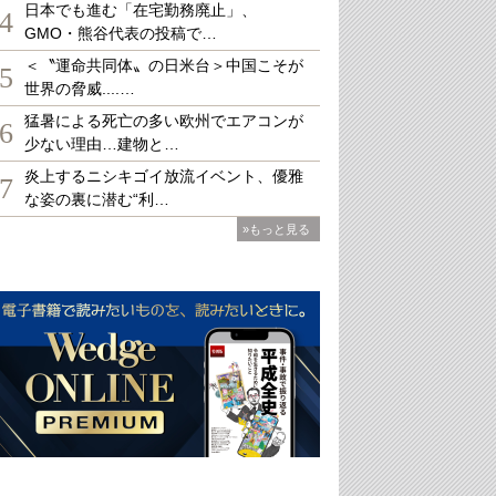
日本でも進む「在宅勤務廃止」、
4
GMO・熊谷代表の投稿で…
＜〝運命共同体〟の日米台＞中国こそが
5
世界の脅威....…
猛暑による死亡の多い欧州でエアコンが
6
少ない理由…建物と…
炎上するニシキゴイ放流イベント、優雅
7
な姿の裏に潜む“利…
»もっと見る