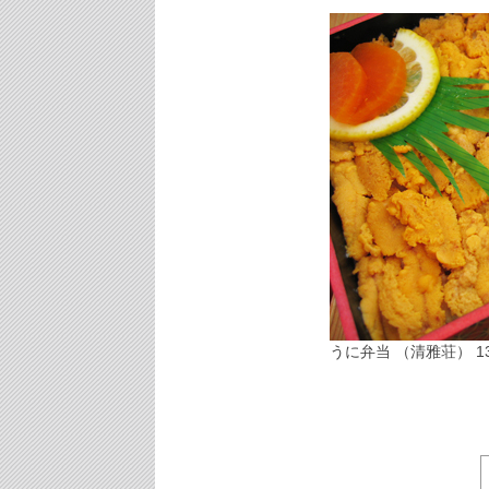
うに弁当 （清雅荘） 1