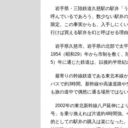
岩手県・三陸鉄道久慈駅の駅弁「う
呼んでいるであろう、数少ない駅弁の
限定。この事実からも、入手しにく
行けば買える駅弁を幻と呼ばせる理
岩手県久慈市。岩手県の北部で太平
1954（昭和29）年から市制を敷く
5）年に通じた鉄道は、以後約半世紀
最寄りの幹線鉄道である東北本線か
バスで約3時間。新幹線や高速道路や
も旅の道中で偶然に通る場所ではな
2002年の東北新幹線八戸延伸によ
号」を乗り換えれば片道約4時間強。
的としての駅弁の購入は楽になった。