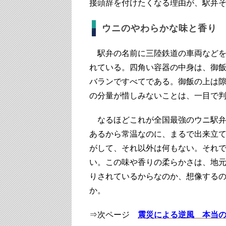
接頭辞を付けたくなる理由が、駅弁
ウニのやわらかな味と香り
駅弁の名前に三陸鉄道の車両などを
れている。四角い容器の中身は、御
バランですべてである。御飯の上は
の分量が惜しみないことは、一目で
なるほどこれが全国最強のウニ駅弁
あるから常温なのに、まるで出来立
がして、それ以外は何もない。それ
い。この味や香りの柔らかさは、地
りされているからなのか、想像する
か。
⇒次ページ
震災による逆風 本当