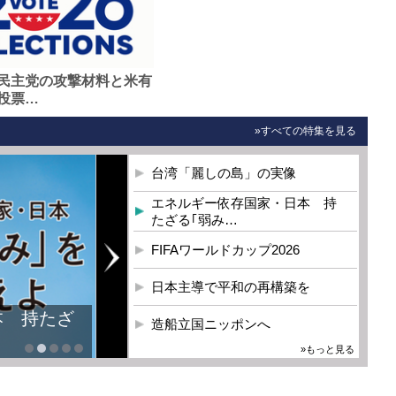
民主党の攻撃材料と米有
投票…
»すべての特集を見る
台湾「麗しの島」の実像
エネルギー依存国家・日本 持
たざる｢弱み…
FIFAワールドカップ2026
日本主導で平和の再構築を
本 持たざ
造船立国ニッポンへ
»もっと見る