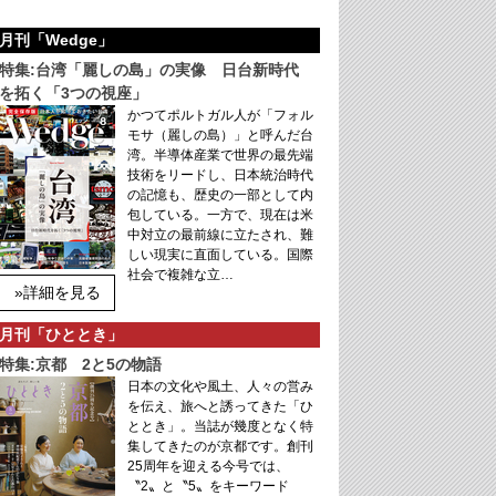
月刊「Wedge」
特集:台湾「麗しの島」の実像 日台新時代
を拓く「3つの視座」
かつてポルトガル人が「フォル
モサ（麗しの島）」と呼んだ台
湾。半導体産業で世界の最先端
技術をリードし、日本統治時代
の記憶も、歴史の一部として内
包している。一方で、現在は米
中対立の最前線に立たされ、難
しい現実に直面している。国際
社会で複雑な立…
»詳細を見る
月刊「ひととき」
特集:京都 2と5の物語
日本の文化や風土、人々の営み
を伝え、旅へと誘ってきた「ひ
ととき」。当誌が幾度となく特
集してきたのが京都です。創刊
25周年を迎える今号では、
〝2〟と〝5〟をキーワード