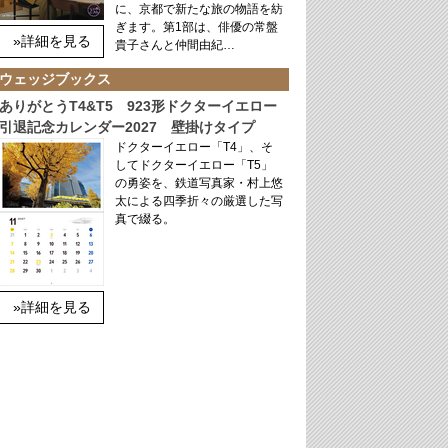
に、京都で新たな旅の物語を紡
ぎます。第1部は、俳優の常盤
»詳細を見る
貴子さんと仲間由紀…
ウェッジブックス
ありがとうT4&T5 923形ドクターイエロー
引退記念カレンダー2027 壁掛けタイプ
ドクターイエロー「T4」、そ
してドクターイエロー「T5」
の勇姿を、鉄道写真家・村上悠
太による四季折々の厳選した写
真で綴る。
»詳細を見る