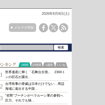
2026年8月8日(土)
メルマガ登録
ランキング
1時間
24時間
1週間
いいね
世界遺産に輝く「石舞台古墳」 2300ト
1
ンの巨石が露出…
台湾有事の脅威は日本だけでない…周辺
2
海域に進出する中国…
“劣勢”プーチンがベラルーシ軍の参戦へ
3
圧力、それでも独…