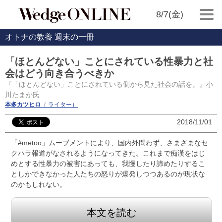
8/7(金)
オトナの教養 週末の一冊
「ほとんどない」ことにされている性暴力と社
会はどう向き合うべきか
『「ほとんどない」ことにされている側から見た社会の話を。』小
川たまか氏
本多カツヒロ
（ ライター）
2018/11/01
「#metoo」ムーブメントにより、国内外問わず、さまざまなセ
クハラ報道がなされるようになってきた。これまで痴漢をはじ
めとする性暴力の被害にあっても、我慢したり諦めたりするこ
としかできなかった人たちの怒りが爆発しつつあるのが現状な
のかもしれない。
本文を読む