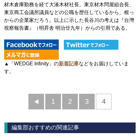
材木倉庫勤務を経て大湊木材社長。東京材木問屋組合長、
東京商工会議所議員などの公職を歴任しているから、根っ
からの企業家だろう。以上に示した長谷川の考えは『台灣
視察報告書』（明昇舎 明治廿九年）からの引用である。
▲「WEDGE Infinity」の
新着記事
などをお届けしていま
す。
前
1
2
3
4
へ
編集部おすすめの関連記事