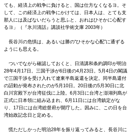
ても、経済上の戦争に負けると、国は仕方なくなるヨ。そ
して、この経済上の戦争にかけては、日本人は、とても支
那人には及ばないだらうと思ふと、おれはひそかに心配す
るヨ」（『氷川清話』講談社学術文庫 2003年）
長谷川の危惧は、あるいは勝の“ひそかな心配”に通ずる
ようにも思える。
ついでながら確認しておくと、日清講和条約調印が明治
28年4月17日。三国干渉が6日後の4月23日。5月4日の閣議
で三国干渉を受け入れて遼東半島返還を決定。同半島還付
の詔勅が発布されたのが5月10日。20日後の5月30日に北
白川宮殿下が台湾征伐に上陸。6月3日に台湾と澎湖列島が
正式に日本領に組み込まれ、6月11日には台湾鎮定がな
り、17日には台湾総督府が開庁した。因みに、この日を台
湾始政記念日と定める。
慌ただしかった明治28年を振り返ってみると、長谷川に