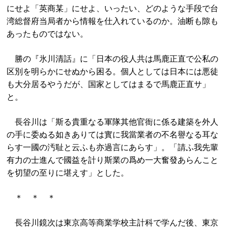
にせよ「英商某」にせよ、いったい、どのような手段で台
湾総督府当局者から情報を仕入れているのか。油断も隙も
あったものではない。
勝の『氷川清話』に「日本の役人共は馬鹿正直で公私の
区別を明らかにせぬから困る。個人としては日本には悪徒
も大分居るやうだが、国家としてはまるで馬鹿正直サ」
と。
長谷川は「斯る貴重なる軍隊其他官衙に係る建築を外人
の手に委ぬる如きありては實に我當業者の不名譽なる耳な
らす一國の汚耻と云ふも亦過言にあらす」。「請ふ我先輩
有力の士進んで國益を計り斯業の爲め一大奮發あらんこと
を切望の至りに堪えす」とした。
＊ ＊ ＊
長谷川鏡次は東京高等商業学校主計科で学んだ後、東京