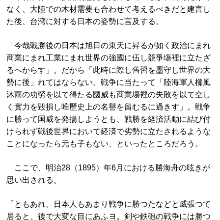
なく、大陸での木材需要も合わせて考えるべきだと建言し
た後、台湾に対する日本の姿勢に言及する。
「今哉戰勝後の日本は旭日の東天に昇るが如く政治にまれ
商業にまれ工業にまれ世界の強國に伍し競爭塲裡に立たざ
るへからす」。だから「此時に際し舊習を墨守し世界の大
勢に後」れてはならない。戦争に当たって「陸海軍人櫛風
沐雨の功勞を以て得たる國威も商業塲裡の失敗を以て空し
く實力を毀損し唯歷史上の名譽を留むるに過きす」。戦争
に勝って国威を発揚しようとも、戦勝を経済活動に結び付
けられず戦後世界において経済で劣勢に立たされるような
ことになったら元も子もない、といったところだろう。
ここで、明治28（1895）年6月における勝海舟の呟きが
思い出される。
「ともあれ、日本人もあまり戦争に勝つたなどと威張つて
居ると、後で大変な目にあふヨ。剣や鉄砲の戦争には勝つ