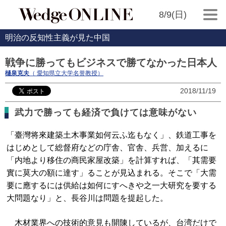
8/9(日)
明治の反知性主義が見た中国
戦争に勝ってもビジネスで勝てなかった日本人
樋泉克夫
（ 愛知県立大学名誉教授）
2018/11/19
武力で勝っても経済で負けては意味がない
「臺灣将來建築土木事業如何云ふ迄もなく」、鉄道工事を
はじめとして総督府などの庁舎、官舎、兵営、加えるに
「内地より移住の商民家屋改築」を計算すれば、「其需要
實に莫大の額に達す」ることが見込まれる。そこで「大需
要に應するには供給は如何にすへきや之一大研究を要する
大問題なり」と、長谷川は問題を提起した。
木材業界への技術的意見も開陳しているが、台湾だけで