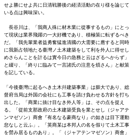
せよ勝にせよ共に日清戦勝後の経済活動の在り様を論じて
いる点は興味深い。
長谷川は、「我商人殊に材木業に從事するもの」にとっ
て現状は業界飛躍の一大好機であり、積極策に転ずるべき
だ。「我先輩業者益勇奮猛進清國の大需要に應すると同時
に我新占領地たる臺灣ノ土木建築をして利を外人に得せし
めさらんことを計るは實今日の急務と云はざるへからず」
と綴り、「終りに臨みて一言諸氏の注意を煩さん」と献策
を記している。
「今後臺灣に起るへき土木幷建築事業」は膨大であり、総
督府当局は外国の会社にも工事を請け負わせる方針を打ち
出した。「商業に抜け目なき外人等」は、その点を捉え
る。「從前支那政府の土木建築受負を業とせし（ジャアテ
ンマゼソン）商會『有名なる豪商なり』の如きは目下運動
怠なしと云ふ」。「英商某は本邦人の名を假りて土木工事
を營み居るものあり」。「（ジャアテンマゼソン）商會」