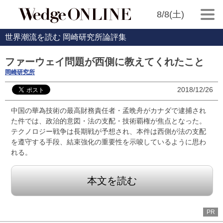
8/8(土)
世界潮流を読む 岡崎研究所論評集
ファーウェイ問題が西側に教えてくれたこと
岡崎研究所
2018/12/26
中国の華為技術の最高財務責任者・孟晩舟がカナダで逮捕され
た件では、政治的意図・法の支配・技術覇権が焦点となった。
テクノロジー戦争は長期戦が予想され、本件は西側が法の支配
を遵守する手段、結束強化の重要性を示唆しているように思わ
れる。
本文を読む
PR