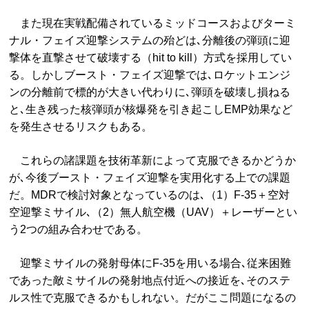
また現在実戦配備されているミッドコースおよびターミ
ナル・フェイズ迎撃システムの殆どは､分離後の弾頭に迎
撃体を直撃させて破壊する（hit to kill）方式を採用してい
る。しかしブースト・フェイズ迎撃では､ロケットエンジ
ンの分離前で標的が大きい代わりに､弾頭を破壊し損ねる
と､生き残った核弾頭が核爆発を引き起こしEMP効果など
を発生させるリスクもある。
これらの諸課題を技術革新によって克服できるかどうか
が､今後ブースト・フェイズ迎撃を実用化する上での課題
だ。MDRで検討対象となっているのは､（1）F-35＋空対
空迎撃ミサイル､（2）無人航空機（UAV）＋レーザーとい
う2つの組み合わせである。
迎撃ミサイルの発射母体にF-35を用いる場合､従来困難
であった敵ミサイルの発射地点付近への接近を､そのステ
ルス性で克服できるかもしれない。だがここ問題になるの