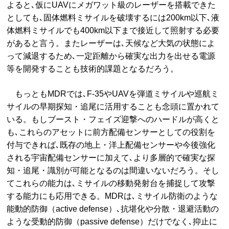
よると､仮にUAVにメガワット級のレーザーを搭載できた
としても､固体燃料ミサイルを破壊するには200km以下､液
体燃料ミサイルでも400km以下まで接近して照射する必要
があると言う。またレーザーは､天候など大気の状態によ
って減退するため､一定距離から確実な出力を出せる電源
等を開発することも技術的課題となるだろう。
もっともMDRでは､F-35やUAVを弾道ミサイルや巡航ミ
サイルの早期探知・追尾に活用することも念頭に置かれて
いる。もしブースト・フェイズ迎撃へのハードルが高くと
も､これらのアセットに前方配備センサーとしての役割を
付与できれば､既存の地上・洋上配備センサーや今後強化
される宇宙配備センサーに加えて､より多層的で確実な探
知・追尾・識別が可能となるのは間違いないだろう。そし
てこれらの能力は､ミサイルの移動発射台を捕捉して攻撃
する能力にも応用できる。MDRは､ミサイル防衛のような
能動的防御（active defense）､抗堪化や分散・退避活動の
ような受動的防御（passive defense）だけでなく､抑止に