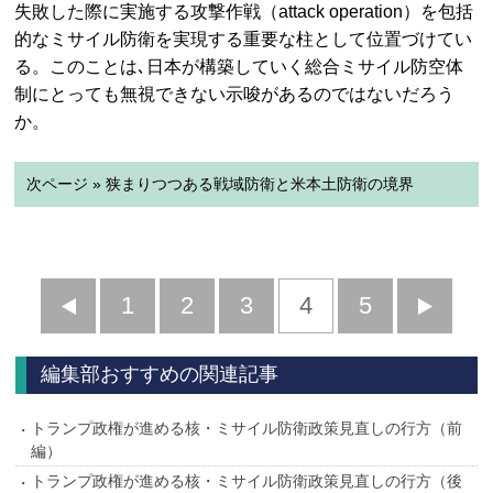
失敗した際に実施する攻撃作戦（attack operation）を包括
的なミサイル防衛を実現する重要な柱として位置づけてい
る。このことは､日本が構築していく総合ミサイル防空体
制にとっても無視できない示唆があるのではないだろう
か。
次ページ » 狭まりつつある戦域防衛と米本土防衛の境界
前
1
2
3
4
5
へ
へ
編集部おすすめの関連記事
トランプ政権が進める核・ミサイル防衛政策見直しの行方（前
編）
トランプ政権が進める核・ミサイル防衛政策見直しの行方（後