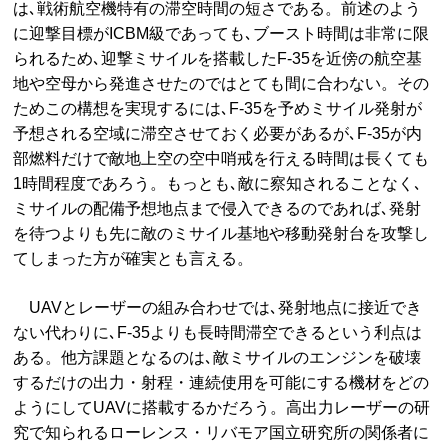
は､戦術航空機特有の滞空時間の短さである。前述のよう
に迎撃目標がICBM級であっても､ブースト時間は非常に限
られるため､迎撃ミサイルを搭載したF-35を近傍の航空基
地や空母から発進させたのではとても間に合わない。その
ためこの構想を実現するには､F-35を予めミサイル発射が
予想される空域に滞空させておく必要があるが､F-35が内
部燃料だけで敵地上空の空中哨戒を行える時間は長くても
1時間程度であろう。もっとも､敵に察知されることなく､
ミサイルの配備予想地点まで侵入できるのであれば､発射
を待つよりも先に敵のミサイル基地や移動発射台を攻撃し
てしまった方が確実とも言える。
UAVとレーザーの組み合わせでは､発射地点に接近でき
ない代わりに､F-35よりも長時間滞空できるという利点は
ある。他方課題となるのは､敵ミサイルのエンジンを破壊
するだけの出力・射程・連続使用を可能にする機材をどの
ようにしてUAVに搭載するかだろう。高出力レーザーの研
究で知られるローレンス・リバモア国立研究所の関係者に