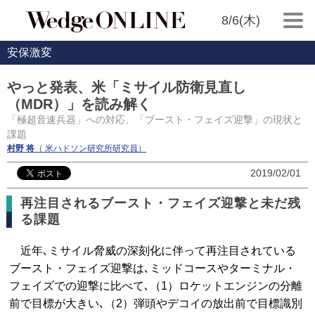
8/6(木)
安保激変
やっと発表、米「ミサイル防衛見直し
（MDR）」を読み解く
「極超音速兵器」への対応、「ブースト・フェイズ迎撃」の現状と
課題
村野 将
（ 米ハドソン研究所研究員）
2019/02/01
再注目されるブースト・フェイズ迎撃と未だ残
る課題
近年､ミサイル脅威の深刻化に伴って再注目されている
ブースト・フェイズ迎撃は､ミッドコースやターミナル・
フェイズでの迎撃に比べて､（1）ロケットエンジンの分離
前で目標が大きい､（2）弾頭やデコイの放出前で目標識別