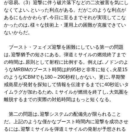
が容易､（3）迎撃に伴う破片落下などの二次被害を気にし
なくてよい､といった利点がある。だがこのような利点が
あるにもかかわらず､今日に至るまでそれが実現してこな
かったのは､様々な技術上・運用上の困難が克服できてい
ないからだ。
ブースト・フェイズ迎撃を困難にしている第一の問題
は､迎撃猶予の短さにある。弾道ミサイルの燃焼終了まで
の時間は､原則として射程に比例する。例えば､ノドンのよ
うなMRBMのブースト時間は約95秒と非常に短く､火星15
のようなICBMでも180～290秒程しかない。更に､早期警
戒衛星が発射を探知して情報を伝達するまでに40秒近いタ
イムラグが加わるため､ミサイルが燃焼を終了し､大気圏を
離脱するまでの実際の対処時間はもっと短くなる。
第二の問題は､迎撃システムの配備先が限られること
だ。上記のような僅かなブースト時間内に迎撃を成功させ
るには､迎撃ミサイルを弾道ミサイルの発射が予想される