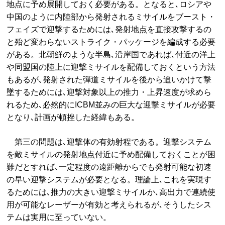
地点に予め展開しておく必要がある。となると､ロシアや
中国のように内陸部から発射されるミサイルをブースト・
フェイズで迎撃するためには､発射地点を直接攻撃するの
と殆ど変わらないストライク・パッケージを編成する必要
がある。北朝鮮のような半島､沿岸国であれば､付近の洋上
や同盟国の陸上に迎撃ミサイルを配備しておくという方法
もあるが､発射された弾道ミサイルを後から追いかけて撃
墜するためには､迎撃対象以上の推力・上昇速度が求めら
れるため､必然的にICBM並みの巨大な迎撃ミサイルが必要
となり､計画が頓挫した経緯もある。
第三の問題は､迎撃体の有効射程である。迎撃システム
を敵ミサイルの発射地点付近に予め配備しておくことが困
難だとすれば､一定程度の遠距離からでも発射可能な初速
の早い迎撃システムが必要となる。理論上､これを実現す
るためには､推力の大きい迎撃ミサイルか､高出力で連続使
用が可能なレーザーが有効と考えられるが､そうしたシス
テムは実用に至っていない。