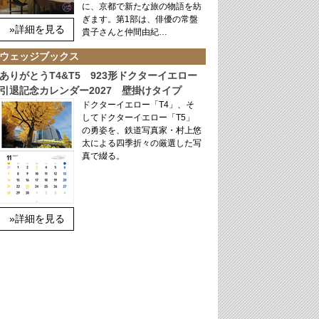
に、京都で新たな旅の物語を紡
ぎます。第1部は、俳優の常盤
»詳細を見る
貴子さんと仲間由紀…
ウェッジブックス
ありがとうT4&T5 923形ドクターイエロー
引退記念カレンダー2027 壁掛けタイプ
ドクターイエロー「T4」、そ
してドクターイエロー「T5」
の勇姿を、鉄道写真家・村上悠
太による四季折々の厳選した写
真で綴る。
»詳細を見る