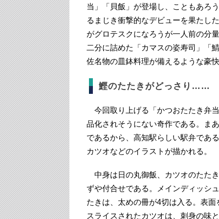
当」「貝飯」が登場し、こともあろう
るまじき衝撃的なデビューを果たし
がグロテスクになろうが一人前の分
二分に詰めた「カマスの姿寿司」「
佐名物の皿鉢料理が備えるような豪
鰹のたたきがどっさり……
今回取り上げる「かつおたたき弁当
品化されそうにない奇作である。ま
であるから、高知駅らしい駅弁であ
カツオなどのイラストが描かれる。
中身は日の丸御飯、カツオのたたき
ずや付合せである。メインディッシ
たきは、太めの冊が4切は入る。表面
スライスされたカツオは、刺身の味