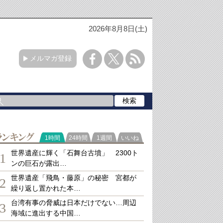
2026年8月8日(土)
メルマガ登録
ランキング
1時間
24時間
1週間
いいね
世界遺産に輝く「石舞台古墳」 2300ト
1
ンの巨石が露出…
世界遺産「飛鳥・藤原」の秘密 宮都が
2
繰り返し置かれた本…
台湾有事の脅威は日本だけでない…周辺
3
海域に進出する中国…