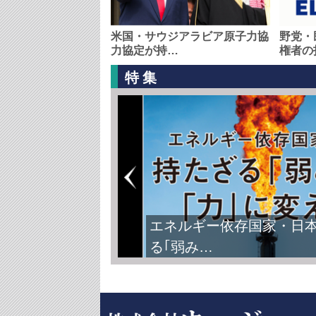
米国・サウジアラビア原子力協
野党・
力協定が持…
権者の
特集
エネルギー依存国家・日
る｢弱み…