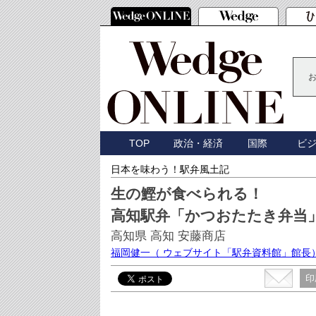
TOP
政治・経済
国際
ビ
日本を味わう！駅弁風土記
生の鰹が食べられる！
高知駅弁「かつおたたき弁当
高知県 高知 安藤商店
福岡健一
（ ウェブサイト「駅弁資料館」館長
印