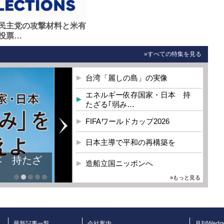
民主党の攻撃材料と米有
投票…
»すべての特集を見る
台湾「麗しの島」の実像
エネルギー依存国家・日本 持
たざる｢弱み…
FIFAワールドカップ2026
日本主導で平和の再構築を
本 持たざ
造船立国ニッポンへ
»もっと見る
最新記事一覧
会社案内
月刊Wedg