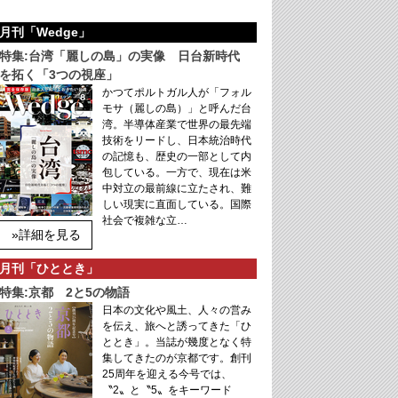
月刊「Wedge」
特集:台湾「麗しの島」の実像 日台新時代
を拓く「3つの視座」
かつてポルトガル人が「フォル
モサ（麗しの島）」と呼んだ台
湾。半導体産業で世界の最先端
技術をリードし、日本統治時代
の記憶も、歴史の一部として内
包している。一方で、現在は米
中対立の最前線に立たされ、難
しい現実に直面している。国際
社会で複雑な立…
»詳細を見る
月刊「ひととき」
特集:京都 2と5の物語
日本の文化や風土、人々の営み
を伝え、旅へと誘ってきた「ひ
ととき」。当誌が幾度となく特
集してきたのが京都です。創刊
25周年を迎える今号では、
〝2〟と〝5〟をキーワード