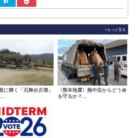
»もっと見る
産に輝く「石舞台古墳」
〈熊本地震〉熱中症からどう命
0…
を守るか？…