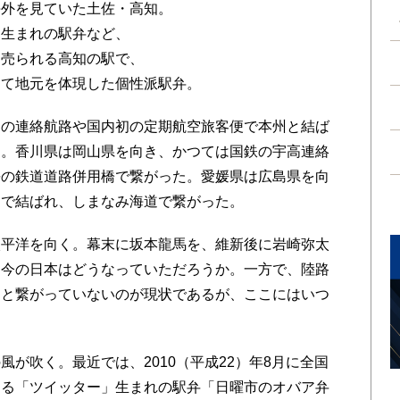
海外を見ていた土佐・高知。
ー生まれの駅弁など、
と売られる高知の駅で、
めて地元を体現した個性派駅弁。
の連絡航路や国内初の定期航空旅客便で本州と結ば
た。香川県は岡山県を向き、かつては国鉄の宇高連絡
長の鉄道道路併用橋で繋がった。愛媛県は広島県を向
舶で結ばれ、しまなみ海道で繋がった。
平洋を向く。幕末に坂本龍馬を、維新後に岩崎弥太
、今の日本はどうなっていただろうか。一方で、陸路
うと繋がっていないのが現状であるが、ここにはいつ
が吹く。最近では、2010（平成22）年8月に全国
なる「ツイッター」生まれの駅弁「日曜市のオバア弁