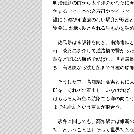
明治維新の前から太平洋のかなたに
魚まるごと一本の姿寿司やツイッタ
誰にも媚びず遠慮のない駅弁が毅然
駅弁には御法度とされる生ものを詰
徳島県は京阪神を向き、南海電鉄と
れ、淡路島を介して道路橋で繋がっ
船など官民の航路で結ばれ、世界最
き、高速艇から渡し船まで各種の船
そうした中、高知県は名実ともに太
郎を、それぞれ輩出していなければ
はもちろん海空の航路でも洋の向こ
までも維新という言葉が似合う。
駅弁に関しても、高知駅には維新の風
初、ということはおそらく世界初と