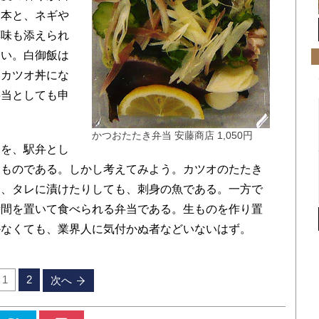
２本と、ネギや
薬味も添えられ
よい。白御飯は
いカツオ丼にな
弁当としても申
かつおたたき弁当 安藤商店 1,050円
を、駅弁とし
たものである。しかし考えてみよう。カツオのたたき
り、タレに漬けたりしても、刺身の魚である。一方で
時間を置いて食べられる弁当である。生ものを作り置
かなくても、業界人に気付かぬ者などいないはず。
1
2
次へ