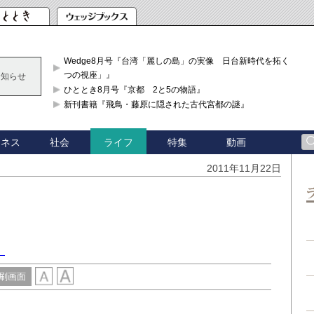
Wedge8月号『台湾「麗しの島」の実像 日台新時代を拓く「3
つの視座」』
お知らせ
ひととき8月号『京都 2と5の物語』
新刊書籍『飛鳥・藤原に隠された古代宮都の謎』
ジネス
社会
特集
動画
ライフ
2011年11月22日
」
）
刷画面