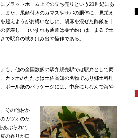
にプラットホーム上での立ち売りという21世紀にあ
た。また、尾頭付きのカマスやサバの胴体に、見栄え
量を超えようがお構いなしに、胡麻を混ぜた酢飯を十
鯖の姿寿し」（いずれも通常は要予約）は、まるで土
快さで駅弁の域をはみ出す怪作である。
」も、他の全国数多の駅弁販売駅では駅弁として商
あ、カツオのたたきは土佐高知の名物であり郷土料理
る。ボール紙のパッケージには、中身にちなんで海や
、その他おか
ュのカツオのた
をあぶられて
と皮の香りが口