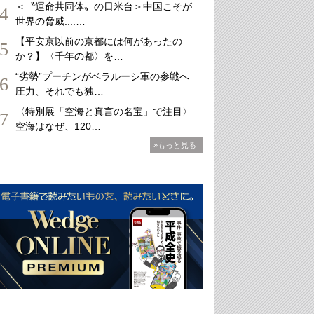
＜〝運命共同体〟の日米台＞中国こそが
4
世界の脅威....…
【平安京以前の京都には何があったの
5
か？】〈千年の都〉を…
“劣勢”プーチンがベラルーシ軍の参戦へ
6
圧力、それでも独…
〈特別展「空海と真言の名宝」で注目〉
7
空海はなぜ、120…
»もっと見る