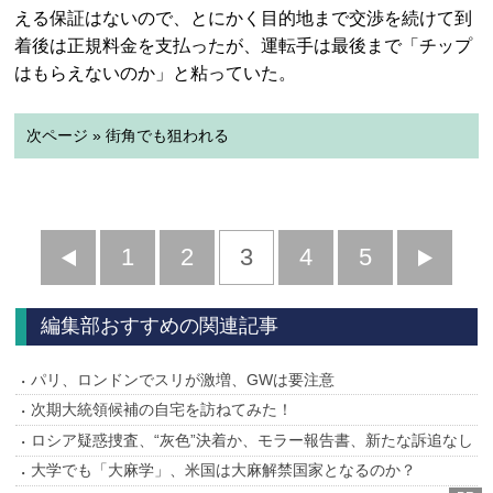
える保証はないので、とにかく目的地まで交渉を続けて到
着後は正規料金を支払ったが、運転手は最後まで「チップ
はもらえないのか」と粘っていた。
次ページ » 街角でも狙われる
前
1
2
3
4
5
へ
へ
編集部おすすめの関連記事
パリ、ロンドンでスリが激増、GWは要注意
次期大統領候補の自宅を訪ねてみた！
ロシア疑惑捜査、“灰色”決着か、モラー報告書、新たな訴追なし
大学でも「大麻学」、米国は大麻解禁国家となるのか？