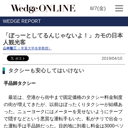
8/7(金)
WEDGE REPORT
「ぼっーとしてるんじゃないよ！」カモの日本
人観光客
山本隆三
（ 常葉大学名誉教授）
2019/04/10
タクシーも安心してはいけない
手品師タクシー
最近は、空港から街中まで固定価格のタクシー料金制度
の街が増えてきたが、以前はぼったくりタクシーが結構あ
った。ニューヨークにはメーターを見せないようにテープ
で隠すなどという悪質な運転手もいた。私がチリで出会っ
た運転手は手品師だった。目的地に到着し料金は3000ペソ