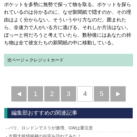
ポケットを多勢に無勢で探って物を取る。ポケットを探ら
れているのは分かるのに、なぜ新聞紙で隠すのか、その理
由はよく分からない。そういうやり方なのだ。囲まれた
ら、全速力で人がいる方に逃げる。それしか方法はない。
ぼっーと何だろうと考えていたら、数秒後にはあなたの持
ち物は全て彼女たちの新聞紙の中に移動している。
次ページ » クレジットカード
前
1
2
3
4
5
へ
へ
編集部おすすめの関連記事
パリ、ロンドンでスリが激増、GWは要注意
次期大統領候補の自宅を訪ねてみた！