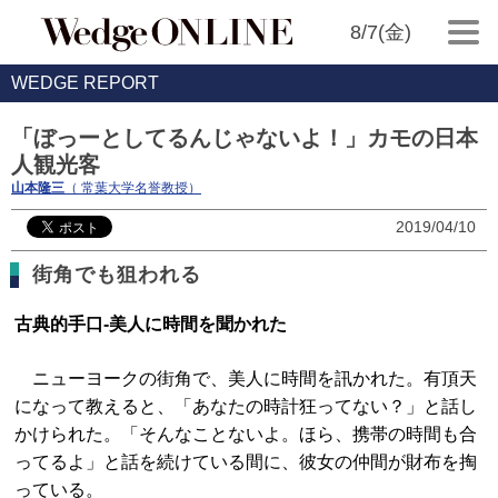
8/7(金)
WEDGE REPORT
「ぼっーとしてるんじゃないよ！」カモの日本
人観光客
山本隆三
（ 常葉大学名誉教授）
2019/04/10
街角でも狙われる
古典的手口‐美人に時間を聞かれた
ニューヨークの街角で、美人に時間を訊かれた。有頂天
になって教えると、「あなたの時計狂ってない？」と話し
かけられた。「そんなことないよ。ほら、携帯の時間も合
ってるよ」と話を続けている間に、彼女の仲間が財布を掏
っている。