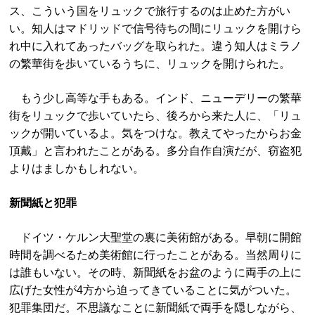
ス、こういう国をリュックで旅行するのは止めた方がい
い。知人はマドリッドで信号待ちの間にリュックを開けら
れ中に入れてあったバッグを取られた。違う知人はミラノ
の繁華街を歩いているうちに、リュックを開けられた。
もう少し高等な手もある。インド、ニューデリーの繁華
街をリュックで歩いていたら、後ろから来た人に、「リュ
ックが開いているよ。気をつけな。教えてやったからお金
頂戴」と言われたことがある。多分自作自演だが、窃盗犯
よりはましかもしれない。
新聞紙と犯罪
ドイツ・ケルン大聖堂の裏に美術館がある。早朝に開館
時間を調べるため美術館に行ったことがある。当然周りに
は誰もいない。その時、新聞紙をお盆のように両手の上に
広げた女性が4方から迫ってきていることに気がついた。
犯罪集団だ。不思議なことに新聞紙で両手を隠しながら、