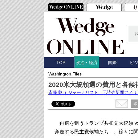
TOP
国際
ビ
政治・経済
Washington Files
2020米大統領選の費用と各候
斎藤 彰
（ ジャーナリスト、元読売新聞アメリ
印
再選を狙うトランプ共和党大統領 v
奔走する民主党候補たち―。徐々に