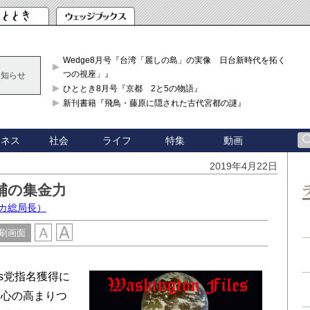
Wedge8月号『台湾「麗しの島」の実像 日台新時代を拓く「3
つの視座」』
お知らせ
ひととき8月号『京都 2と5の物語』
新刊書籍『飛鳥・藤原に隠された古代宮都の謎』
ジネス
社会
ライフ
特集
動画
2019年4月22日
補の集金力
カ総局長）
刷画面
s党指名獲得に
関心の高まりつ