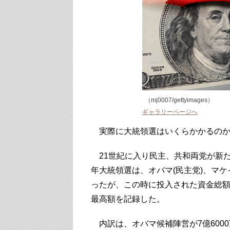
（mj0007/gettyimages）
ギャラリーページへ
実際に大統領選はいくらかかるのか
21世紀に入り民主、共和両党が新た
年大統領選は、オバマ(民主党)、マケ
ったが、この時に投入された資金総額は両
最高額を記録した。
内訳は、オバマ候補陣営が7億6000