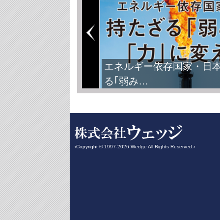
FIFAワールドカップ2026
‹Copyright © 1997-2026 Wedge All Rights Reserved.›