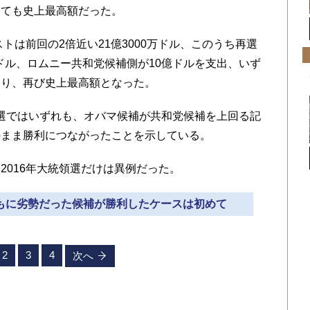
しても史上最高額だった。
トは前回の2倍近い21億3000万ドル、このうち再選
万ドル、ロムニー共和党候補側が10億ドルを支出、いず
回り、再び史上最高額となった。
統領選ではいずれも、オバマ候補が共和党候補を上回る記
のまま勝利につながったことを示している。
016年大統領選だけは異例だった。
ともに劣勢だった候補が勝利したケースは初めて
2
3
4
次へ