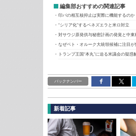
編集部おすすめの関連記事
印パの相互核抑止は実際に機能するのか
“シリア化”するベネズエラと米ロ対立
対サウジ原発供与秘密計画の発覚と中東
なぜベト・オルーク大統領候補に注目が
トランプ王国“本丸”に迫る米議会の疑惑
バックナンバー
新着記事