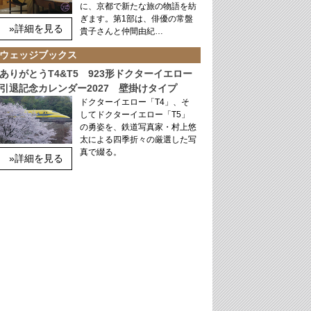
に、京都で新たな旅の物語を紡
ぎます。第1部は、俳優の常盤
»詳細を見る
貴子さんと仲間由紀…
ウェッジブックス
ありがとうT4&T5 923形ドクターイエロー
引退記念カレンダー2027 壁掛けタイプ
ドクターイエロー「T4」、そ
してドクターイエロー「T5」
の勇姿を、鉄道写真家・村上悠
太による四季折々の厳選した写
真で綴る。
»詳細を見る