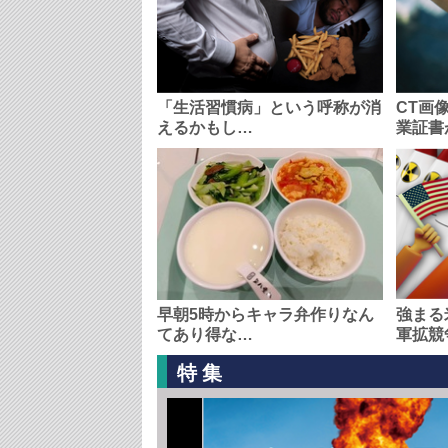
「生活習慣病」という呼称が消
CT画
えるかもし…
業証書
早朝5時からキャラ弁作りなん
強まる
てあり得な…
軍拡競
特集