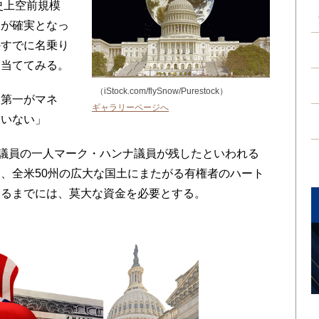
史上空前規模
とが確実となっ
かすでに名乗り
を当ててみる。
（iStock.com/flySnow/Purestock）
第一がマネ
ギャラリーページへ
ていない」
議員の一人マーク・ハンナ議員が残したといわれる
、全米50州の広大な国土にまたがる有権者のハート
めるまでには、莫大な資金を必要とする。