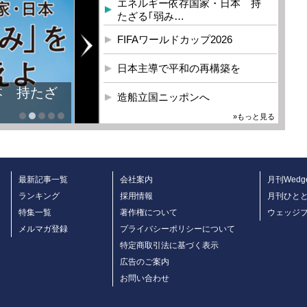
エネルギー依存国家・日本 持
たざる｢弱み…
FIFAワールドカップ2026
日本主導で平和の再構築を
造船立国ニッポンへ
»もっと見る
最新記事一覧
会社案内
月刊Wedg
ランキング
採用情報
月刊ひと
特集一覧
著作権について
ウェッジ
メルマガ登録
プライバシーポリシーについて
特定商取引法に基づく表示
広告のご案内
お問い合わせ