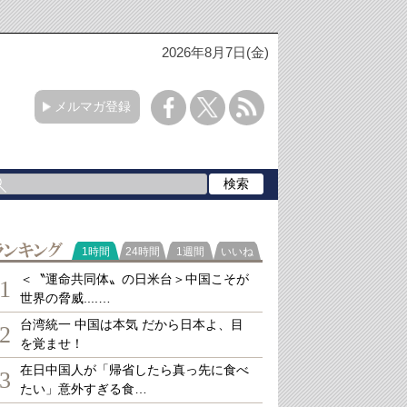
2026年8月7日(金)
メルマガ登録
ランキング
1時間
24時間
1週間
いいね
＜〝運命共同体〟の日米台＞中国こそが
1
世界の脅威....…
台湾統一 中国は本気 だから日本よ、目
2
を覚ませ！
在日中国人が「帰省したら真っ先に食べ
3
たい」意外すぎる食…