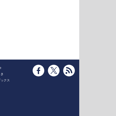
e
とき
ブックス