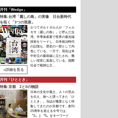
月刊「Wedge」
特集:台湾「麗しの島」の実像 日台新時代
を拓く「3つの視座」
かつてポルトガル人が「フォル
モサ（麗しの島）」と呼んだ台
湾。半導体産業で世界の最先端
技術をリードし、日本統治時代
の記憶も、歴史の一部として内
包している。一方で、現在は米
中対立の最前線に立たされ、難
しい現実に直面している。国際
社会で複雑な立…
»詳細を見る
月刊「ひととき」
特集:京都 2と5の物語
日本の文化や風土、人々の営み
を伝え、旅へと誘ってきた「ひ
ととき」。当誌が幾度となく特
集してきたのが京都です。創刊
25周年を迎える今号では、
〝2〟と〝5〟をキーワード