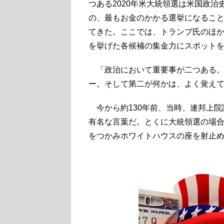
つある2020年米大統領選は米国政治
の、最もお金のかかる選挙になるこ
てきた。ここでは、トランプ氏のほ
を挙げた各候補の集金力にスポット
「政治において重要事が二つある。
ー。そして第二が何かは、よく覚え
今から約130年前、当時、連邦上院
有名な言葉だ。とくに大統領選の場合
をつかみホワイトハウスの座を射止