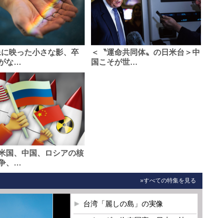
像に映った小さな影、卒
＜〝運命共同体〟の日米台＞中
がな…
国こそが世…
米国、中国、ロシアの核
争、…
»すべての特集を見る
台湾「麗しの島」の実像