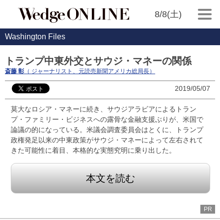
8/8(土)
Washington Files
トランプ中東外交とサウジ・マネーの関係
斎藤 彰
（ ジャーナリスト、元読売新聞アメリカ総局長）
2019/05/07
莫大なロシア・マネーに続き、サウジアラビアによるトラン
プ・ファミリー・ビジネスへの露骨な金融支援ぶりが、米国で
論議の的になっている。米議会調査委員会はとくに、トランプ
政権発足以来の中東政策がサウジ・マネーによって左右されて
きた可能性に着目、本格的な実態究明に乗り出した。
本文を読む
PR