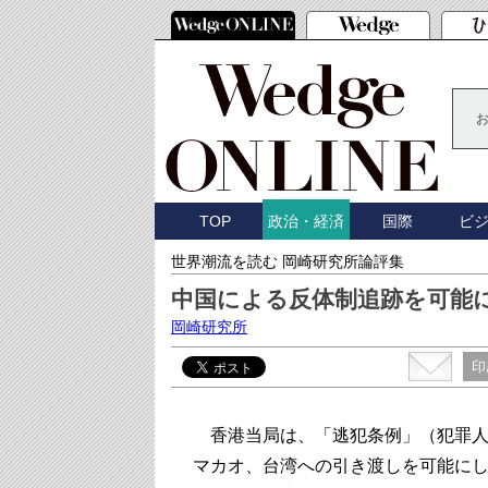
TOP
国際
ビ
政治・経済
世界潮流を読む 岡崎研究所論評集
中国による反体制追跡を可能
岡崎研究所
印
香港当局は、「逃犯条例」（犯罪人
マカオ、台湾への引き渡しを可能にし