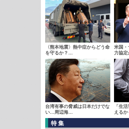
〈熊本地震〉熱中症からどう命
米国・
を守るか？…
力協定
台湾有事の脅威は日本だけでな
「生活
い…周辺海…
えるか
特集