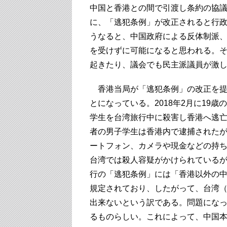
中国と香港との間で引渡し条約の協
に、「逃犯条例」が改正されると行
うなると、中国政府による反体制派
を受けずに可能になると思われる。
起きたり、議会でも民主派議員が激
香港当局が「逃犯条例」の改正を提
とになっている。2018年2月に19
学生を台湾旅行中に殺害し香港へ逃亡
者の男子学生は香港内で逮捕された
ートフォン、カメラや現金などの持
台湾では殺人容疑がかけられている
行の「逃犯条例」には「香港以外の
規定されており、したがって、台湾
出来ないという訳である。問題にな
るものらしい。これによって、中国