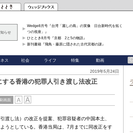
Wedge8月号『台湾「麗しの島」の実像 日台新時代を拓く「3
つの視座」』
お知らせ
ひととき8月号『京都 2と5の物語』
新刊書籍『飛鳥・藤原に隠された古代宮都の謎』
ジネス
社会
ライフ
特集
動画
2019年5月24日
にする香港の犯罪人引き渡し法改正
刷画面
引渡し法）の改正を提案、犯罪容疑者の中国本土、
ようとしている。香港当局は、7月までに同改正をす