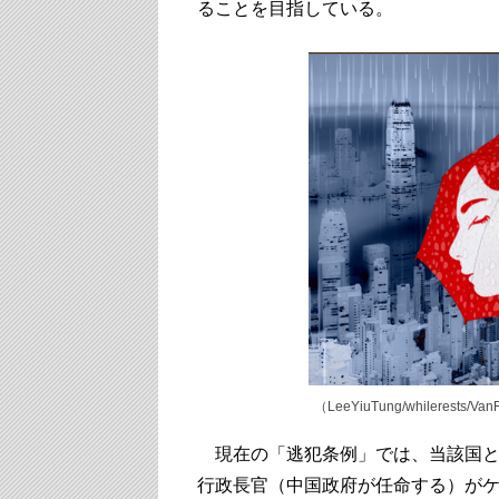
ることを目指している。
（LeeYiuTung/whilerests/Van
現在の「逃犯条例」では、当該国と
行政長官（中国政府が任命する）がケ