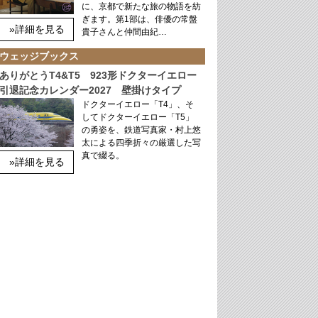
に、京都で新たな旅の物語を紡
ぎます。第1部は、俳優の常盤
»詳細を見る
貴子さんと仲間由紀…
ウェッジブックス
ありがとうT4&T5 923形ドクターイエロー
引退記念カレンダー2027 壁掛けタイプ
ドクターイエロー「T4」、そ
してドクターイエロー「T5」
の勇姿を、鉄道写真家・村上悠
太による四季折々の厳選した写
真で綴る。
»詳細を見る