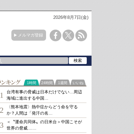
2026年8月7日(金)
メルマガ登録
ランキング
1時間
24時間
1週間
いいね
台湾有事の脅威は日本だけでない…周辺
1
海域に進出する中国…
〈熊本地震〉熱中症からどう命を守る
2
か？人間は「発汗の名…
＜〝運命共同体〟の日米台＞中国こそが
3
世界の脅威....…