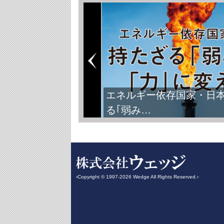
FIFAワールドカップ2026
‹Copyright © 1997-2026 Wedge All Rights Reserved.›