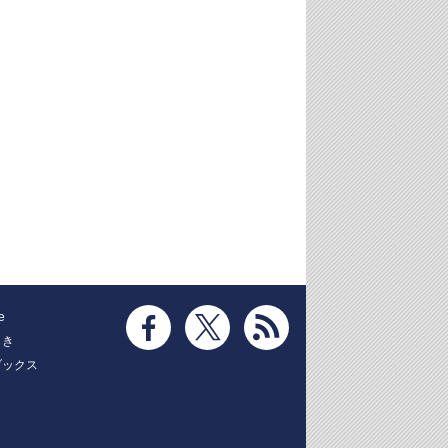
e
とき
ブックス