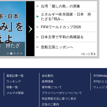
台湾「麗しの島」の実像
エネルギー依存国家・日本 持
たざる｢弱み…
FIFAワールドカップ2026
日本主導で平和の再構築を
造船立国ニッポンへ
»もっと見る
最新記事一覧
会社案内
月刊Wedg
ランキング
採用情報
月刊ひと
特集一覧
著作権について
ウェッジ
メルマガ登録
プライバシーポリシーについて
特定商取引法に基づく表示
広告のご案内