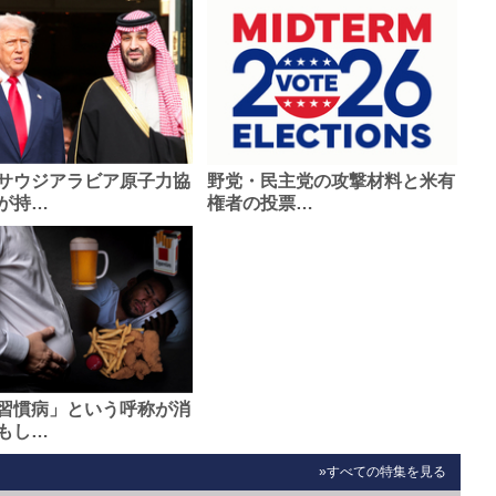
サウジアラビア原子力協
野党・民主党の攻撃材料と米有
が持…
権者の投票…
習慣病」という呼称が消
もし…
»すべての特集を見る