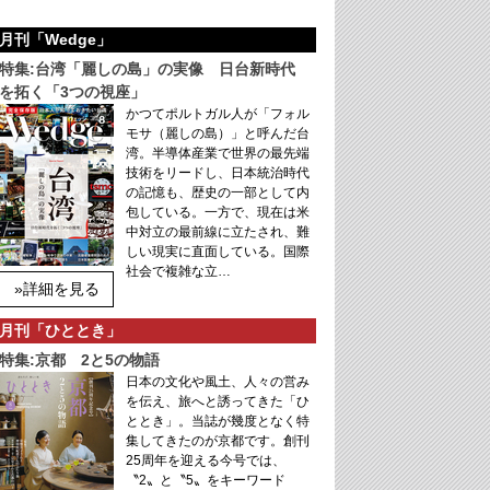
月刊「Wedge」
特集:台湾「麗しの島」の実像 日台新時代
を拓く「3つの視座」
かつてポルトガル人が「フォル
モサ（麗しの島）」と呼んだ台
湾。半導体産業で世界の最先端
技術をリードし、日本統治時代
の記憶も、歴史の一部として内
包している。一方で、現在は米
中対立の最前線に立たされ、難
しい現実に直面している。国際
社会で複雑な立…
»詳細を見る
月刊「ひととき」
特集:京都 2と5の物語
日本の文化や風土、人々の営み
を伝え、旅へと誘ってきた「ひ
ととき」。当誌が幾度となく特
集してきたのが京都です。創刊
25周年を迎える今号では、
〝2〟と〝5〟をキーワード