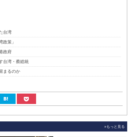
た台湾
湾政策」
港政府
す台湾・蔡総統
留まるのか
»もっと見る