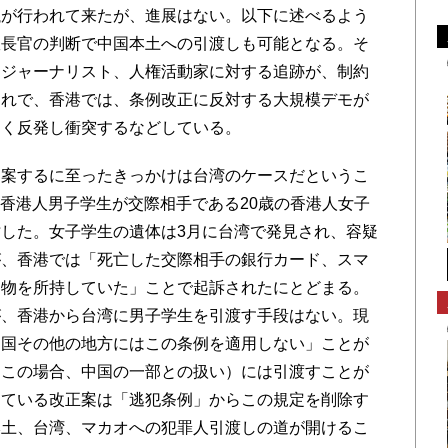
議が行われて来たが、進展はない。以下に述べるよう
政長官の判断で中国本土への引渡しも可能となる。そ
、ジャーナリスト、人権活動家に対する追跡が、制約
それで、香港では、条例改正に反対する大規模デモが
しく反発し衝突するなどしている。
案するに至ったきっかけは台湾のケースだというこ
歳の香港人男子学生が交際相手である20歳の香港人女子
した。女子学生の遺体は3月に台湾で発見され、容疑
が、香港では「死亡した交際相手の銀行カード、スマ
ち物を所持していた」ことで起訴されたにとどまる。
が、香港から台湾に男子学生を引渡す手段はない。現
中国その他の地方にはこの条例を適用しない」ことが
（この場合、中国の一部との扱い）には引渡すことが
っている改正案は「逃犯条例」からこの規定を削除す
本土、台湾、マカオへの犯罪人引渡しの道が開けるこ