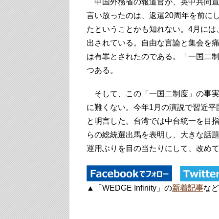
中国外務省の報道官が、英中共同宣
言い放ったのは、返還20周年を前にし
たということかも知れない。4月には、
出されている。自由な言論と集会を
は有罪とされたのである。「一国二
つある。
そして、この「一国二制度」の事実
に難くない。今年1月の演説で習近平
と明言した。台湾では中台統一を目
らの総統選出馬を表明し、大きな話
運用ぶりを目の当たりにして、改め
▲「WEDGE Infinity」の
新着記事
など