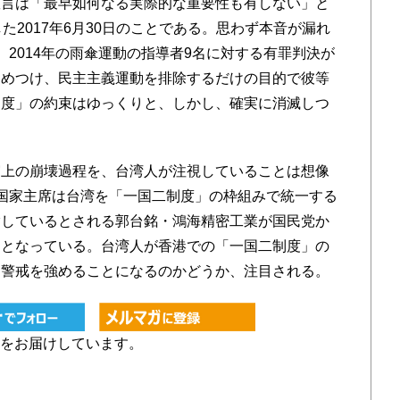
言は「最早如何なる実際的な重要性も有しない」と
た2017年6月30日のことである。思わず本音が漏れ
2014年の雨傘運動の指導者9名に対する有罪判決が
痛めつけ、民主主義運動を排除するだけの目的で彼等
制度」の約束はゆっくりと、しかし、確実に消滅しつ
上の崩壊過程を、台湾人が注視していることは想像
国家主席は台湾を「一国二制度」の枠組みで統一する
指しているとされる郭台銘・鴻海精密工業が国民党か
題となっている。台湾人が香港での「一国二制度」の
て警戒を強めることになるのかどうか、注目される。
をお届けしています。