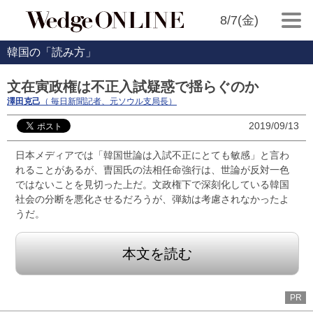
8/7(金)
韓国の「読み方」
文在寅政権は不正入試疑惑で揺らぐのか
澤田克己
（ 毎日新聞記者、元ソウル支局長）
2019/09/13
日本メディアでは「韓国世論は入試不正にとても敏感」と言わ
れることがあるが、曺国氏の法相任命強行は、世論が反対一色
ではないことを見切った上だ。文政権下で深刻化している韓国
社会の分断を悪化させるだろうが、弾劾は考慮されなかったよ
うだ。
本文を読む
PR