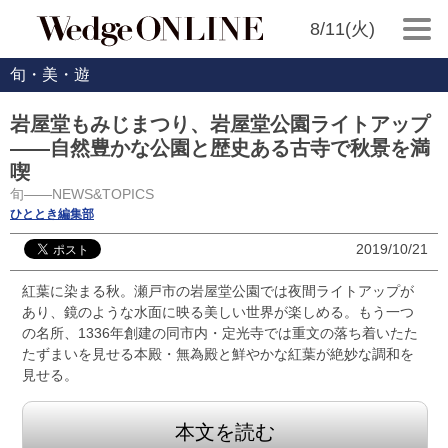
8/11(火)
旬・美・遊
岩屋堂もみじまつり、岩屋堂公園ライトアップ
――自然豊かな公園と歴史ある古寺で秋景を満
喫
旬――NEWS&TOPICS
ひととき編集部
2019/10/21
紅葉に染まる秋。瀬戸市の岩屋堂公園では夜間ライトアップが
あり、鏡のような水面に映る美しい世界が楽しめる。もう一つ
の名所、1336年創建の同市内・定光寺では重文の落ち着いたた
たずまいを見せる本殿・無為殿と鮮やかな紅葉が絶妙な調和を
見せる。
本文を読む