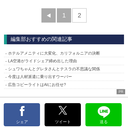
前
1
2
へ
編集部おすすめの関連記事
ホテルアメニティに大変化、カリフォルニアの決断
LA空港がライドシェア締め出した理由
シュワちゃんとグレタさんとテスラの不思議な関係
今度は人材派遣に乗り出すウーバー
広告コピーライトはAIにお任せ?
PR
シェア
ツイート
送る