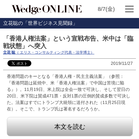
8/7(金)
立花聡の「世界ビジネス見聞録」
「香港人権法案」という宣戦布告、米中は「臨
戦状態」へ突入
立花 聡
（ エリス・コンサルティング代表・法学博士）
2019/11/27
香港問題のキーとなる「香港人権・民主主義法案」（参照：
『香港問題は延焼中、米「香港人権法案」で中国は苦境に陥
る』）。11月19日、米上院は全会一致で可決し、そして翌日の
20日、米下院は賛成471票・反対1票の圧倒的賛成多数で可決し
た。法案はすでにトランプ大統領に送付された（11月25日現
在）。そこで、トランプ氏は署名するだろうか。
本文を読む