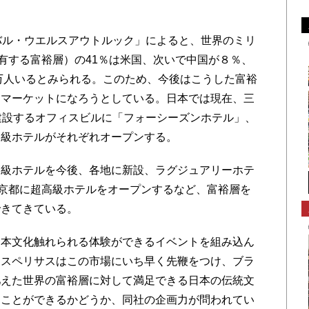
バル・ウエルスアウトルック」によると、世界のミリ
所有する富裕層）の41％は米国、次いで中国が８％、
0万人いるとみられる。このため、今後はこうした富裕
なマーケットになろうとしている。日本では現在、三
建設するオフィスビルに「フォーシーズンホテル」、
高級ホテルがそれぞれオープンする。
級ホテルを今後、各地に新設、ラグジュアリーホテ
に京都に超高級ホテルをオープンするなど、富裕層を
できてきている。
本文化触れられる体験ができるイベントを組み込ん
クスペリサスはこの市場にいち早く先鞭をつけ、ブラ
肥えた世界の富裕層に対して満足できる日本の伝統文
ることができるかどうか、同社の企画力が問われてい