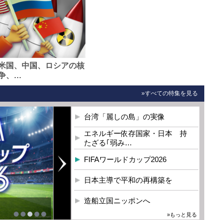
米国、中国、ロシアの核
争、…
»すべての特集を見る
台湾「麗しの島」の実像
エネルギー依存国家・日本 持
たざる｢弱み…
FIFAワールドカップ2026
日本主導で平和の再構築を
造船立国ニッポンへ
»もっと見る