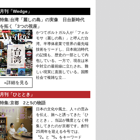
月刊「Wedge」
特集:台湾「麗しの島」の実像 日台新時代
を拓く「3つの視座」
かつてポルトガル人が「フォル
モサ（麗しの島）」と呼んだ台
湾。半導体産業で世界の最先端
技術をリードし、日本統治時代
の記憶も、歴史の一部として内
包している。一方で、現在は米
中対立の最前線に立たされ、難
しい現実に直面している。国際
社会で複雑な立…
»詳細を見る
月刊「ひととき」
特集:京都 2と5の物語
日本の文化や風土、人々の営み
を伝え、旅へと誘ってきた「ひ
ととき」。当誌が幾度となく特
集してきたのが京都です。創刊
25周年を迎える今号では、
〝2〟と〝5〟をキーワード