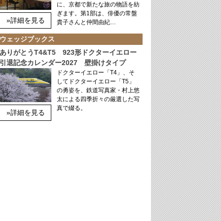
に、京都で新たな旅の物語を紡
ぎます。第1部は、俳優の常盤
»詳細を見る
貴子さんと仲間由紀…
ウェッジブックス
ありがとうT4&T5 923形ドクターイエロー
引退記念カレンダー2027 壁掛けタイプ
ドクターイエロー「T4」、そ
してドクターイエロー「T5」
の勇姿を、鉄道写真家・村上悠
太による四季折々の厳選した写
真で綴る。
»詳細を見る