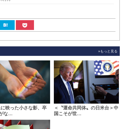
»もっと見る
像に映った小さな影、卒
＜〝運命共同体〟の日米台＞中
がな…
国こそが世…