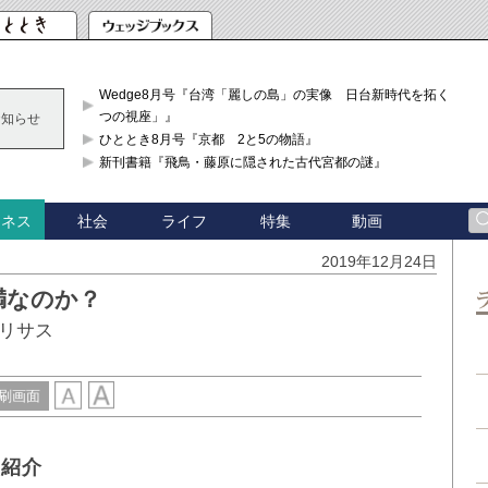
Wedge8月号『台湾「麗しの島」の実像 日台新時代を拓く「3
つの視座」』
お知らせ
ひととき8月号『京都 2と5の物語』
新刊書籍『飛鳥・藤原に隠された古代宮都の謎』
社会
ライフ
特集
動画
ジネス
2019年12月24日
満なのか？
リサス
刷画面
を紹介