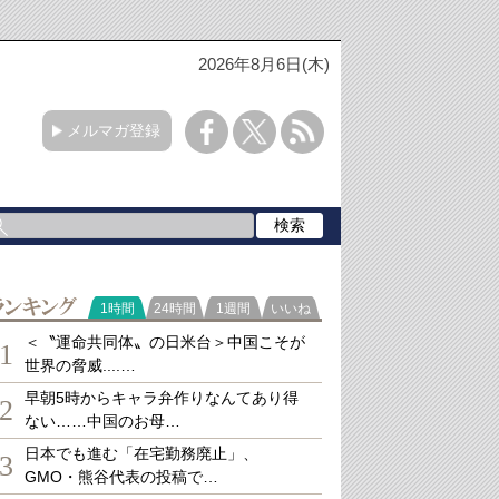
2026年8月6日(木)
メルマガ登録
ランキング
1時間
24時間
1週間
いいね
＜〝運命共同体〟の日米台＞中国こそが
1
世界の脅威....…
早朝5時からキャラ弁作りなんてあり得
2
ない……中国のお母…
日本でも進む「在宅勤務廃止」、
3
GMO・熊谷代表の投稿で…