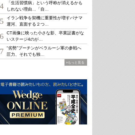
「生活習慣病」という呼称が消えるかも
4
しれない理由…「自…
イラン戦争を契機に重要性が増すパナマ
5
運河、直面する２つ…
CT画像に映った小さな影、卒業証書がな
6
いステージ4のが…
“劣勢”プーチンがベラルーシ軍の参戦へ
7
圧力、それでも独…
»もっと見る