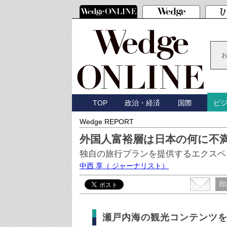
TOP
政治・経済
国際
ビ
Wedge REPORT
外国人富裕層は日本の何に不
独自の旅行プランを提供するエクスペ
中西 享
（ ジャーナリスト）
印
瀬戸内海の観光コンテンツ