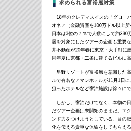
求められる富裕層対策
18年のクレディスイスの「グロー
オネア（金融資産を100万ドル以上
日本は3位の７％で人数にして約28
層を対象にしたツアーの企画も重要
井不動産が20年春に東京・大手町に
同年夏に京都・二条に建てるビルに
星野リゾートが富裕層を意識した高
ルで有名なアマンホテルが11月1日
狙ったホテルなど宿泊施設は徐々に
しかし、宿泊だけでなく、本物の日
だツアー企画は未開拓のままだ。エ
ンド力をつけようとしている。目の
化を伝える貴重な体験をしてもらえ