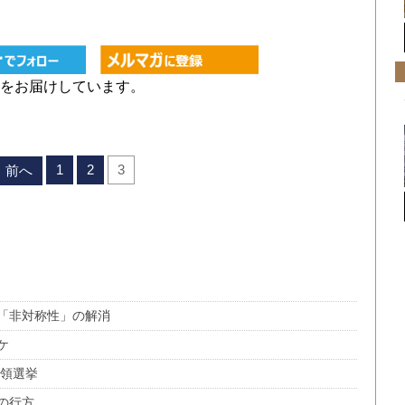
をお届けしています。
1
2
3
前へ
「非対称性」の解消
ケ
統領選挙
の行方