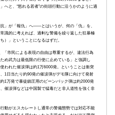
」へと、“怒れる若者”の街頭行動に沿うかのように過
抗」が「報仇」へ――とはいうが、何の「仇」を、
。常識的に考えれば、過剰な警備を繰り返した狂暴極
うち）」ということになるはずだ。
、「市民による表現の自由は尊重するが、違法行為
のため武力は最低限の行使に止めている」と強調し
使われた催涙弾は約1万6000発。ということは衝突
、1日当たり約90発の催涙弾がデモ隊に向けて発射
約1万発で暴徒鎮圧用のビーンバック弾は約2000発
は、催涙弾などは中国製で猛毒だと非人道性を強く非
行動がエスカレートし通常の警備態勢では対応不能