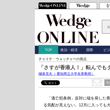
政治・経済
国際
ビ
TOP
チャイナ・ウォッチャーの視点
「さすが香港人！」転んでも
樋泉克夫
（ 愛知県立大学名誉教授）
印
「逃亡犯条例」反対に端を発した香
る気配が見えない。12月に入っても