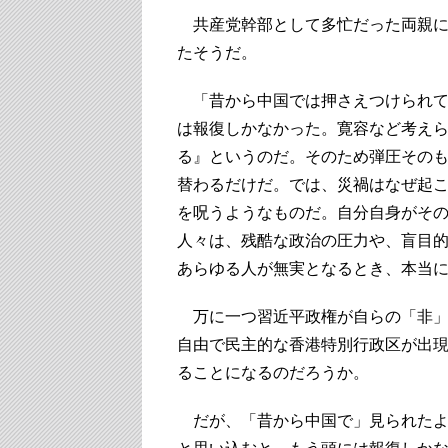
共産党幹部として多忙だった両親に
たそうだ。
「昔から中国では押さえつけられて
は報復しかなかった。寛容など考え
る』というのだ。そのため弾圧その
替わるだけだ。では、災禍はなぜ起
を呪うようなものだ。自分自身がそ
人々は、残酷な政治の圧力や、盲目
あらゆる人が無実となるとき、本当
万に一つ習近平政権が自らの「非」
自由で民主的な香港特別行政区が出
ることになるのだろうか。
だが、「昔から中国で」見られたよ