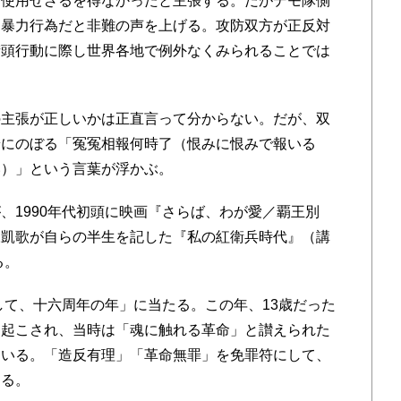
を使用せざるを得なかったと主張する。だがデモ隊側
な暴力行為だと非難の声を上げる。攻防双方が正反対
街頭行動に際し世界各地で例外なくみられることでは
主張が正しいかは正直言って分からない。だが、双
端にのぼる「冤冤相報何時了（恨みに恨みで報いる
い）」という言葉が浮かぶ。
1990年代初頭に映画『さらば、わが愛／覇王別
陳凱歌が自らの半生を記した『私の紅衛兵時代』（講
る。
して、十六周年の年」に当たる。この年、13歳だった
て起こされ、当時は「魂に触れる革命」と讃えられた
ている。「造反有理」「革命無罪」を免罪符にして、
ある。