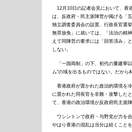
12月10日の記者会見において、香
は、反政府・民主派陣営が掲げる「
独立調査委員会の設置、行政長官選
無罪放免」に就いては、「法治の精
えて同陣営の要求には「回答済み」
しない。
「一国両制」の下、初代の董建華以
ム”の域を出るものではない。だから
香港政府が置かれた政治的環境を冷
に置かれた同長官を非難・攻撃した
て、香港の政治環境が反政府民主派
ワシントンで政府・与野党が力を合
やはり香港の混乱は当分は続くこと