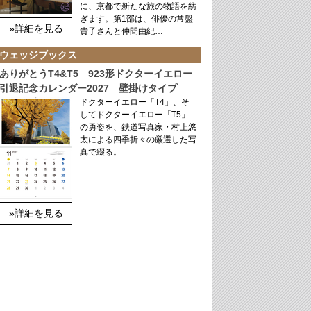
に、京都で新たな旅の物語を紡
ぎます。第1部は、俳優の常盤
»詳細を見る
貴子さんと仲間由紀…
ウェッジブックス
ありがとうT4&T5 923形ドクターイエロー
引退記念カレンダー2027 壁掛けタイプ
ドクターイエロー「T4」、そ
してドクターイエロー「T5」
の勇姿を、鉄道写真家・村上悠
太による四季折々の厳選した写
真で綴る。
»詳細を見る