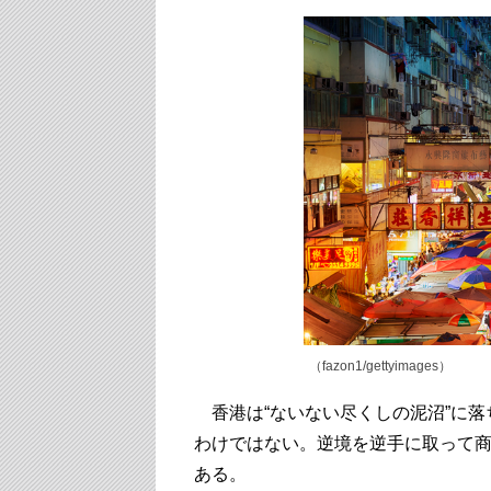
（fazon1/gettyimages）
香港は“ないない尽くしの泥沼”に落
わけではない。逆境を逆手に取って
ある。