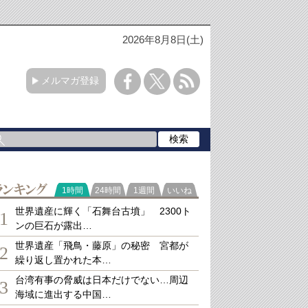
2026年8月8日(土)
メルマガ登録
ランキング
1時間
24時間
1週間
いいね
世界遺産に輝く「石舞台古墳」 2300ト
1
ンの巨石が露出…
世界遺産「飛鳥・藤原」の秘密 宮都が
2
繰り返し置かれた本…
台湾有事の脅威は日本だけでない…周辺
3
海域に進出する中国…