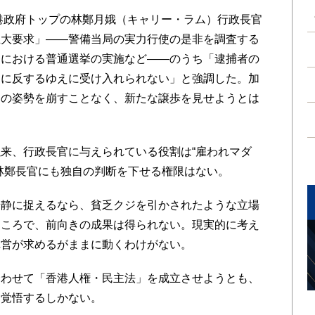
港政府トップの林鄭月娥（キャリー・ラム）行政長官
五大要求」――警備当局の実力行使の是非を調査する
挙における普通選挙の実施など――のうち「逮捕者の
神に反するゆえに受け入れられない」と強調した。加
との姿勢を崩すことなく、新たな譲歩を見せようとは
来、行政長官に与えられている役割は“雇われマダ
林鄭長官にも独自の判断を下せる権限はない。
静に捉えるなら、貧乏クジを引かされたような立場
ところで、前向きの成果は得られない。現実的に考え
陣営が求めるがままに動くわけがない。
わせて「香港人権・民主法」を成立させようとも、
を覚悟するしかない。