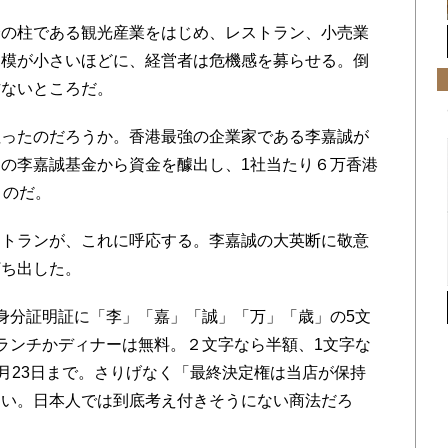
の柱である観光産業をはじめ、レストラン、小売業
規模が小さいほどに、経営者は危機感を募らせる。倒
方ないところだ。
ったのだろうか。香港最強の企業家である李嘉誠が
の李嘉誠基金から資金を醵出し、1社当たり６万香港
うのだ。
トランが、これに呼応する。李嘉誠の大英断に敬意
打ち出した。
身分証明証に「李」「嘉」「誠」「万」「歳」の5文
ランチかディナーは無料。２文字なら半額、1文字な
1月23日まで。さりげなく「最終決定権は当店が保持
しい。日本人では到底考え付きそうにない商法だろ