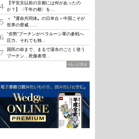
【平安京以前の京都には何があったの
4
か？】〈千年の都〉を…
＜〝運命共同体〟の日米台＞中国こそが
5
世界の脅威....…
“劣勢”プーチンがベラルーシ軍の参戦へ
6
圧力、それでも独…
国民の命まで、まるで湯水のごとく使う
7
プーチン…死傷者増…
»もっと見る