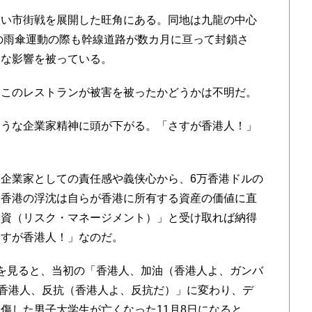
い市街戦を展開した旺角にある。同地は九龍の中心
年の雨傘運動の際も幹線道路が数カ月に亘って封鎖さ
刻な影響を被っている。
このレストランが被害を被ったかどうかは不明だ。
うな企業家精神に頭が下がる。「さすが香港人！」
企業家としての責任感や義侠心から、6万香港ドルの
。香港の浮沈は自らが香港に所有する資産の価値に直
投資（リスク・マネージメント）」と受け取れば納得
さすが香港人！」なのだ。
を見ると、当初の「香港人、加油（香港人よ、ガンバ
「香港人、反抗（香港人よ、反抗だ）」に変わり、デ
傷した男子大学生が亡くなった11月8日になると、