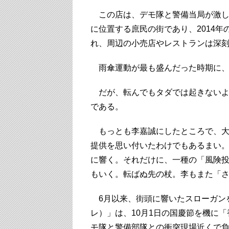
この店は、デモ隊と警備当局が激し
に位置する庶民の街であり、2014
れ、周辺の小売店やレストランは深
雨傘運動が最も盛んだった時期に、
だが、転んでもタダでは起きないよ
である。
もっとも李嘉誠にしたところで、大
提供を思い付いたわけでもあるまい
に響く。それだけに、一種の「風険
もいく。転ばぬ先の杖。李もまた「
6月以来、街頭に響いたスローガン
レ）」は、10月1日の国慶節を機に
モ隊と警備部隊との衝突現場近くで負