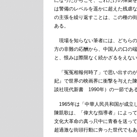
になったからこそ、これだけの弾薬
は警備のレベルを遥かに超えた残虐
の主張を繰り返すことは、この種の
ある。
現場を知らない筆者には、どちらの
方の非難の応酬から、中国人の口の
と、恨みは際限なく続かざるをえな
「冤冤相報何時了」で思い出すのが、
妃』で世界の映画界に衝撃を与えた
談社現代新書 1990年）の一節であ
1965年は「中華人民共和国が成立
陳凱歌は、「偉大な指導者」によっ
文化大革命の真っ只中に青春を送っ
超過激な街頭行動に奔った世代でも