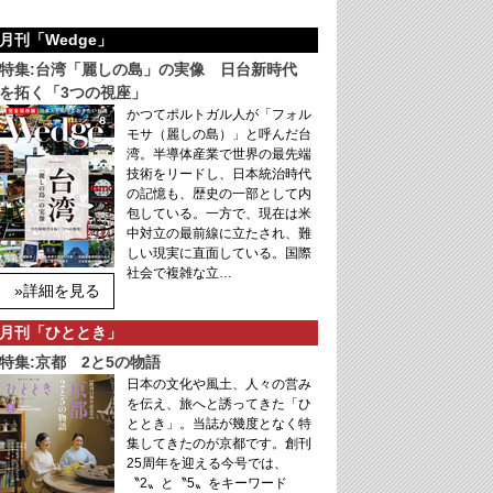
月刊「Wedge」
特集:台湾「麗しの島」の実像 日台新時代
を拓く「3つの視座」
かつてポルトガル人が「フォル
モサ（麗しの島）」と呼んだ台
湾。半導体産業で世界の最先端
技術をリードし、日本統治時代
の記憶も、歴史の一部として内
包している。一方で、現在は米
中対立の最前線に立たされ、難
しい現実に直面している。国際
社会で複雑な立…
»詳細を見る
月刊「ひととき」
特集:京都 2と5の物語
日本の文化や風土、人々の営み
を伝え、旅へと誘ってきた「ひ
ととき」。当誌が幾度となく特
集してきたのが京都です。創刊
25周年を迎える今号では、
〝2〟と〝5〟をキーワード