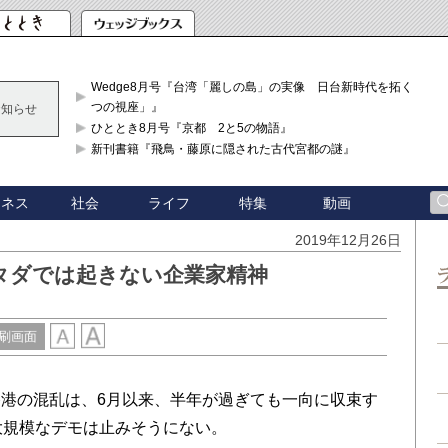
Wedge8月号『台湾「麗しの島」の実像 日台新時代を拓く「3
つの視座」』
お知らせ
ひととき8月号『京都 2と5の物語』
新刊書籍『飛鳥・藤原に隠された古代宮都の謎』
ジネス
社会
ライフ
特集
動画
2019年12月26日
タダでは起きない企業家精神
刷画面
港の混乱は、6月以来、半年が過ぎても一向に収束す
大規模なデモは止みそうにない。