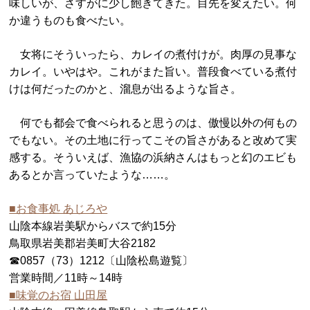
味しいが、さすがに少し飽きてきた。目先を変えたい。何
か違うものも食べたい。
女将にそういったら、カレイの煮付けが。肉厚の見事な
カレイ。いやはや。これがまた旨い。普段食べている煮付
けは何だったのかと、溜息が出るような旨さ。
何でも都会で食べられると思うのは、傲慢以外の何もの
でもない。その土地に行ってこその旨さがあると改めて実
感する。そういえば、漁協の浜納さんはもっと幻のエビも
あるとか言っていたような……。
■お食事処 あじろや
山陰本線岩美駅からバスで約15分
鳥取県岩美郡岩美町大谷2182
☎0857（73）1212〔山陰松島遊覧〕
営業時間／11時～14時
■味覚のお宿 山田屋