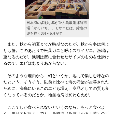
日本海の多彩な幸が並ぶ鳥取港海鮮市
場「かろいち」。モサエビは、緑色の
卵を抱く3月～5月が旬
また、秋から初夏までが時期なのだが、秋から冬は何よ
りも蟹。このあたりで松葉ガニと呼ぶズワイガニ。漁場は
重なるのだが、漁網は蟹に合わせたサイズのものを仕掛け
るので、エビはあまりあがらない。
そのような理由から、幻というか、地元で楽しむ味なの
だという。そうそう。以前と比べて海の汚染が改善された
ために、海底にいるこのエビも増え、商品としての質も良
くなっているのだとか。地産地消は変わらぬが。
ここでしか食べられないというのなら、もっと食べよ
う。モサエビ尽くしでも。鳥取港（賀露〔かろ〕港）の近