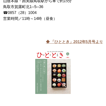
山陰本線・因美線鳥取駅から車で約15分
鳥取市賀露町北1─5─36
☎0857（28）1004
営業時間／11時～14時（昼食）
◆ 「ひととき」2012年5
月号より