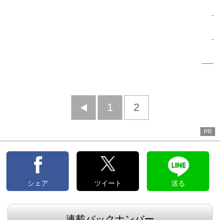
前
1
2
へ
PR
シェア
ツイート
送る
連載バックナンバー