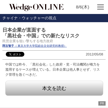
8/6(木)
チャイナ・ウォッチャーの視点
日本企業が直面する
「黒社会・中国」での新たなリスク
民営企業を狙い撃ちする地方政府
阿古智子
（ 東京大学大学院総合文化研究科教授）
2012/05/08
中国では昨今、「黒社会化」した政府・党・司法機関が権力を
濫用するケースが増えている。日本企業は他人事とせず、リス
ク管理を急ぐべきだ。
本文を読む
PR