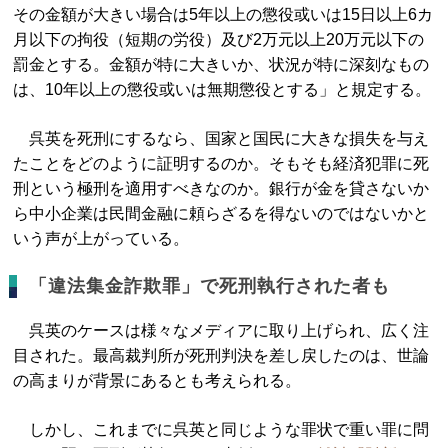
その金額が大きい場合は5年以上の懲役或いは15日以上6カ
月以下の拘役（短期の労役）及び2万元以上20万元以下の
罰金とする。金額が特に大きいか、状況が特に深刻なもの
は、10年以上の懲役或いは無期懲役とする」と規定する。
呉英を死刑にするなら、国家と国民に大きな損失を与え
たことをどのように証明するのか。そもそも経済犯罪に死
刑という極刑を適用すべきなのか。銀行が金を貸さないか
ら中小企業は民間金融に頼らざるを得ないのではないかと
いう声が上がっている。
「違法集金詐欺罪」で死刑執行された者も
呉英のケースは様々なメディアに取り上げられ、広く注
目された。最高裁判所が死刑判決を差し戻したのは、世論
の高まりが背景にあるとも考えられる。
しかし、これまでに呉英と同じような罪状で重い罪に問