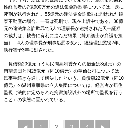
性経営者の7億900万元の違法集金詐欺罪については、既に
死刑が執行された。55億元の違法集金詐欺罪に問われた銀
泰不動産の場合、一審は死刑で、現在上訴中である。38億
元の違法集金詐欺罪で5人の理事長が逮捕された天一証券
の裁判は、被告に有利に進んだ結果（陳弁護士が弁護を担
当）、4人の理事長が刑事処罰を免れ、総経理は懲役2年、
執行猶予3年に処された。
負債額20億元（うち民間高利貸からの借金は8億元）の
南望集団と同25億元（同10億元）の華倫公司については、
民事手続きを通して解決したという。負債額22億元（同10
億元）の温州泰順県の立人集団については、経営者が居住
監視（法的に定められた拘留施設以外の場所で監視を行う
こと）の状態に置かれている。
前
1
2
3
4
次