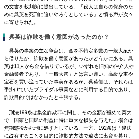
の文書を裁判所に提出している。「役人は自らの保身のた
めに呉英を死刑に追いやろうとしている」と憤る声が次々
に寄せられた。
呉英は詐欺を働く意図があったのか？
呉英の事案の主な争点は、金を不特定多数の一般大衆か
ら借りたか、詐欺を働く意図があったかどうかにある。呉
英は11人から金を借りているが、いずれも旧知の仲介人や
金融業者であり、「一般大衆」とは言い難い。高級な車や
宝石を買い漁っていた事実があるが、呉英側は、それらは
手掛けていたブライダル事業などに利用する目的であり、
詐欺目的ではなかったと主張する。
刑法199条は集金詐欺罪に関し、その金額が極めて莫大
で「国家と国民の利益に特に重大な損失を与えた」場合は
無期懲役か死刑に処すとしている。一方、192条は「違法
に占有することを目的に詐欺的方法で違法に出資を募り、