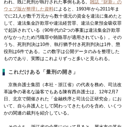
われ、既に死刑が執行された事例もある。
雑誌『財新』の
ウェブ版が整理した資料
によると、1993年から2011年ま
でに21人が数千万元から数十億元の資金を違法に集めたと
して、違法集金詐欺罪や違法経営罪、違法公衆預金吸収罪
で起訴されている（90年代の2つの事案は違法集金詐欺罪
がなかったため汚職罪や賄賂罪が適用されている）。その
うち、死刑判決は10件、執行猶予付き死刑判決は1件、懲
役刑は6件である。この数字は公開データのみを整理した
ものであり、実際はこれよりずっと多いと見られる。
これだけある「量刑の開き」
京衡弁護士集団（本社・浙江省）の代表を務め、司法改
革論争の著名な論客でもある陳有西弁護士は、12年2月7
日、北京で開催された「金融秩序と司法公正研究会」にお
いて、自ら弁護人として関わってきたものを含め、いくつ
かの関連の裁判を紹介している。
そのうち、浙江省の企業について見ると、麗水市の某女