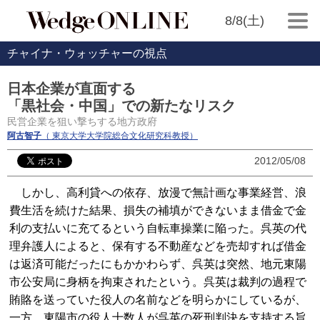
8/8(土)
チャイナ・ウォッチャーの視点
日本企業が直面する
「黒社会・中国」での新たなリスク
民営企業を狙い撃ちする地方政府
阿古智子
（ 東京大学大学院総合文化研究科教授）
2012/05/08
しかし、高利貸への依存、放漫で無計画な事業経営、浪
費生活を続けた結果、損失の補填ができないまま借金で金
利の支払いに充てるという自転車操業に陥った。呉英の代
理弁護人によると、保有する不動産などを売却すれば借金
は返済可能だったにもかかわらず、呉英は突然、地元東陽
市公安局に身柄を拘束されたという。呉英は裁判の過程で
賄賂を送っていた役人の名前などを明らかにしているが、
一方、東陽市の役人十数人が呉英の死刑判決を支持する旨