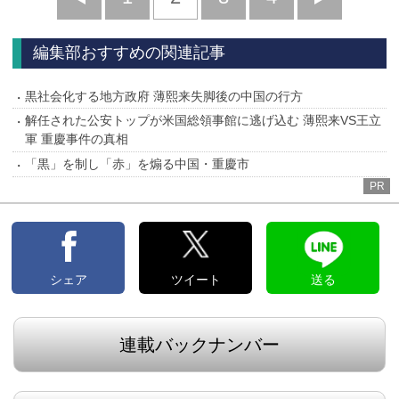
へ
へ
編集部おすすめの関連記事
黒社会化する地方政府 薄熙来失脚後の中国の行方
解任された公安トップが米国総領事館に逃げ込む 薄熙来VS王立
軍 重慶事件の真相
「黒」を制し「赤」を煽る中国・重慶市
PR
シェア
ツイート
送る
連載バックナンバー