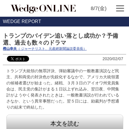
8/7(金)
WEDGE REPORT
トランプのバイデン追い落とし成功か？予備
選、過去も数々のドラマ
樫山幸夫
（ ジャーナリスト、元産經新聞論説委員長）
2020/02/07
トランプ大統領の無罪評決、弾劾審議中の一般教書演説など民
主、共和両党の対決色が先鋭化するなかで、アメリカ大統領選
の候補者選びが始まった。緒戦、３月３日のアイオワ州党員集
会は、民主党の集計がまる１日以上ずれ込み、翌日夜、中間集
計がようやく発表されたときは、一般教書演説が行われている
さなか、という異常事態だった。翌５日には、劾裁判が予想通
りの結末で終結した。
本文を読む