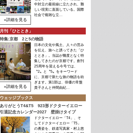
中対立の最前線に立たされ、難
しい現実に直面している。国際
社会で複雑な立…
»詳細を見る
月刊「ひととき」
特集:京都 2と5の物語
日本の文化や風土、人々の営み
を伝え、旅へと誘ってきた「ひ
ととき」。当誌が幾度となく特
集してきたのが京都です。創刊
25周年を迎える今号では、
〝2〟と〝5〟をキーワード
に、京都で新たな旅の物語を紡
ぎます。第1部は、俳優の常盤
»詳細を見る
貴子さんと仲間由紀…
ウェッジブックス
ありがとうT4&T5 923形ドクターイエロー
引退記念カレンダー2027 壁掛けタイプ
ドクターイエロー「T4」、そ
してドクターイエロー「T5」
の勇姿を、鉄道写真家・村上悠