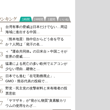
ランキング
1時間
24時間
1週間
いいね
台湾有事の脅威は日本だけでない…周辺
1
海域に進出する中国…
〈熊本地震〉熱中症からどう命を守る
2
か？人間は「発汗の名…
＜〝運命共同体〟の日米台＞中国こそが
3
世界の脅威....…
猛暑による死亡の多い欧州でエアコンが
4
少ない理由…建物と…
日本でも進む「在宅勤務廃止」、
5
GMO・熊谷代表の投稿で…
野党・民主党の攻撃材料と米有権者の投
6
票意欲
「ヤマザキ」が“発がん物質”臭素酸カリ
7
ウムの使用をわざ…