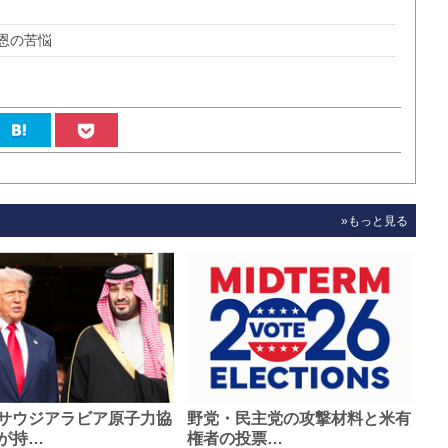
恩の苦悩
»もっと見る
サウジアラビア原子力協
野党・民主党の攻撃材料と米有
が持…
権者の投票…