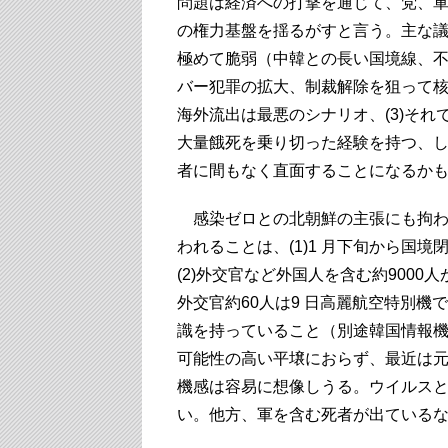
問題は経済への打撃を通じて、党、
の権力基盤を揺るがすと言う。主な議
極めて脆弱（中韓との長い国境線、不
バー犯罪の拡大、制裁解除を狙って
海外流出は最悪のシナリオ、(3)それ
大量餓死を乗り切った経験を持つ、
者に間もなく直面することになるか
感染ゼロとの北朝鮮の主張にも拘わ
われることは、(1)1 月下旬から国
(2)外交官など外国人を含む約900
外交官約60人は9 日高麗航空特別機
識を持っていること（別途韓国情報
可能性の高い平壌におらず、最近は
機感は容易に想像しうる。ウイルス
い。他方、軍を含む死者が出ている