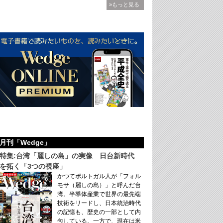
»もっと見る
月刊「Wedge」
特集:台湾「麗しの島」の実像 日台新時代
を拓く「3つの視座」
かつてポルトガル人が「フォル
モサ（麗しの島）」と呼んだ台
湾。半導体産業で世界の最先端
技術をリードし、日本統治時代
の記憶も、歴史の一部として内
包している。一方で、現在は米