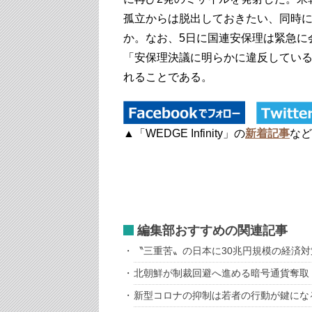
孤立からは脱出しておきたい、同時
か。なお、5日に国連安保理は緊急に
「安保理決議に明らかに違反してい
れることである。
▲「WEDGE Infinity」の
新着記事
など
編集部おすすめの関連記事
〝三重苦〟の日本に30兆円規模の経済対
北朝鮮が制裁回避へ進める暗号通貨奪取
新型コロナの抑制は若者の行動が鍵にな