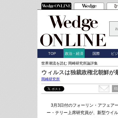
TOP
国際
ビ
政治・経済
世界潮流を読む 岡崎研究所論評集
ウィルスは独裁政権北朝鮮が
岡崎研究所
印
3月3日付のフォーリン・アフェアー
ー・テリー上席研究員が、新型ウイ