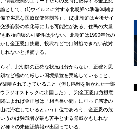
軍、情報機関のエリートたちの支持に依存する金正恩
論として、(1)ウイルスに対する北朝鮮の準備体制は
備で劣悪な医療保健体制等）、(2)北朝鮮は今後サイ
核交渉姿勢の軟化等に出る可能性がある、住民の大量
でも政権崩壊の可能性は少ない、北朝鮮は1990年代の
しかし金正恩は銃殺、投獄などでは対処できない敵対
もしれないと指摘する。
らず、北朝鮮の正確な状況は分からない。正確と思
境閉鎖など極めて厳しい国境措置を実施していること、
0人が隔離されてきていること（但し隔離を解かれた一部
でウラジオストックに出国した）、(3)金正恩は危機意
機関によれば金正恩は「相当長い間」に亘って感染の
元山に滞在しているという）位であろう。金正恩の危
というのは独裁者が最も苦手とする脅威かもしれな
など種々の未確認情報が出回っている。