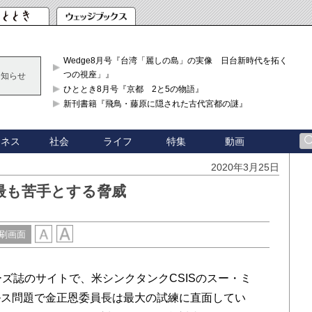
Wedge8月号『台湾「麗しの島」の実像 日台新時代を拓く「3
つの視座」』
お知らせ
ひととき8月号『京都 2と5の物語』
新刊書籍『飛鳥・藤原に隠された古代宮都の謎』
ジネス
社会
ライフ
特集
動画
2020年3月25日
最も苦手とする脅威
刷画面
ズ誌のサイトで、米シンクタンクCSISのスー・ミ
ルス問題で金正恩委員長は最大の試練に直面してい