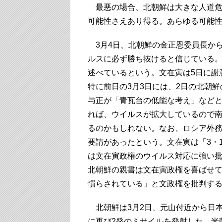
最悪の場合、北朝鮮は大きな人道危
可能性さえあり得る。あらゆる可能
3月4日、北朝鮮の金正恩委員長か
ルスに必ず勝ち抜けると信じている
述べているという。文在寅は5日に謝
特に前日の3月3日には、2日の北朝
与正が「青瓦台の低能な考え」など
れば、ウイルスが拡大しているので
るのかもしれない。なお、ロシア外
要請があったという。文在寅は「3・
は文在寅政権のウイルス対応に強い
北朝鮮の親書は文在寅政権を喜ばせ
慣らされている」と文政権を批判す
北朝鮮は3月2日、元山付近から日本
に再び2発のミサイルを発射した。米