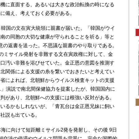
機に直面する、あるいは大きな政治転換の時になる
性に備え、考えておく必要がある。
ら韓国の文在寅大統領に親書が届いた。「韓国がウイ
。南の同胞の大切な健康が守られることを祈る」等と
意の返書を送った。不思議な親書のやり取りである。
鮮のミサイル発射を非難する文在寅政権に対して、金
と口汚い非難を浴びせていた。金正恩の意図を推測す
南北関係による支援の糸を繋いでおきたいと考えてい
務省によれば、北朝鮮からウイルス検査キットの支援
1」演説で南北間保健協力を提案したが、韓国国内に
批判があり、北朝鮮への支援には根強い反対がある。
ているかもしれないが、「青瓦台は金正恩兄妹に飼い
る社説も出ている。
海に向けて短距離ミサイル2発を発射し、その後 9日
朝交渉の停滞やウイルス問題を背景に、完全な国際的