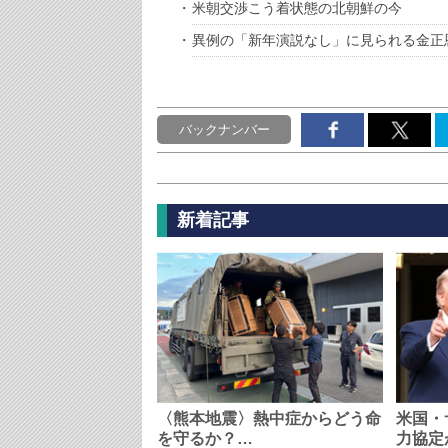
米朝交渉こう着状態の北朝鮮の今
異例の「新年演説なし」に見られる金正
バックナンバー
新着記事
〈熊本地震〉熱中症からどう命
米国・
を守るか？…
力協定