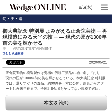
8/6(木)
旬・美・遊
御大典記念 特別展 よみがえる正倉院宝物 ─ 再
現模造にみる天平の技 ─ ― 現代の匠が1300年
前の美を輝かせる
美――ART&ENTERTAINMENT
ひととき編集部
2020/05/21
正倉院宝物の模造製作は究極の伝統工芸品の域に達しており、
現代の匠が1300年前の美を輝かせるている。御大典記念 特別展
では、選りすぐりの逸品、約90件を一堂に公開。奈良からスタ
ートし再来年春まで、全国計8会場をかつてない規模で巡回。
本文を読む