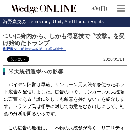
8/9(日)
海野素央の Democracy, Unity And Human Rights
ついに身内から、しかも得意技で〝攻撃〟を受
け始めたトランプ
海野素央
（ 明治大学教授 心理学博士）
2020/05/14
米大統領選挙への影響
バイデン陣営は早速、リンカーン元大統領を使ったネッ
ト広告を配信しました。広告の中で、リンカーン元大統領
の言葉である「誰に対しても敵意を持たない」を紹介しま
す。トランプ氏は相手に対して敵意をむき出しにして、社
会の分断を図るからです。
この広告の最後に、「本物の大統領が導く。リアリティ