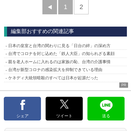
前
1
2
へ
編集部おすすめの関連記事
日本の皇室と台湾の関わりに見る「日台の絆」の深め方
台湾でコロナを封じ込めた「鉄人大臣」の知られざる素顔
親を老人ホームに入れるのは家族の恥、台湾の介護事情
台湾が新型コロナの感染拡大を抑制できている理由
ケネディ大統領暗殺のすべては日本が起源だった
PR
シェア
ツイート
送る