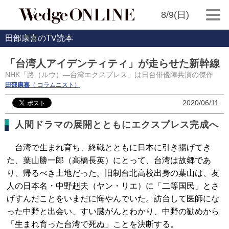
8/9(日)
田部康喜のTV読本
「台湾人アイデンティティ」が走らせた新幹線
NHK「路（ルウ）―台湾エクスプレス」は日台俳優陣共演の傑作
田部康喜
（ コラムニスト）
2020/06/11
人間ドラマの展開とともにエクスプレス完成へ
台湾で生まれ育ち、終戦とともに日本に引き揚げてき
た、葉山勝一郎（高橋長英）にとって、台湾は故郷であ
り、帰るべき土地だった。旧制台北高校出身の葉山は、友
人の日本名・中野赳夫（ヤン・リエ）に「二等国民」とさ
げすんだことをいまだに悔やんでいた。訪台して医師にな
った中野と出会い、すい臓がんとわかり、中野の勧めから
「生まれ育った台湾で死ぬ」ことを決断する。