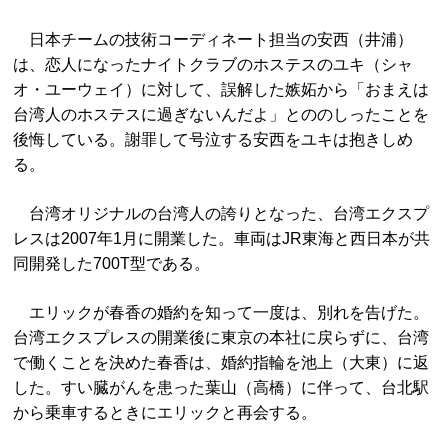
日本チームの技術コーディネート担当の安西（井浦）
は、恋人になったナイトクラブのホステスのユキ（シャ
オ・ユーウェイ）に対して、誤解した嫉妬から「おまえは
台湾人のホステスに過ぎないんだよ」とののしったことを
後悔している。謝罪して号泣する安西をユキは抱きしめ
る。
台湾オリジナルの台湾人の誇りとなった、台湾エクスプ
レスは2007年1月に開業した。車両はJR東海と西日本が共
同開発した700T型である。
エリックが春香の婚約を知って一度は、別れを告げた。
台湾エクスプレスの開業後に東京の本社に戻らずに、台湾
で働くことを決めた春香は、婚約指輪を池上（大東）に返
した。すい臓がんを患った葉山（高橋）に伴って、台北駅
から乗車するときにエリックと再会する。