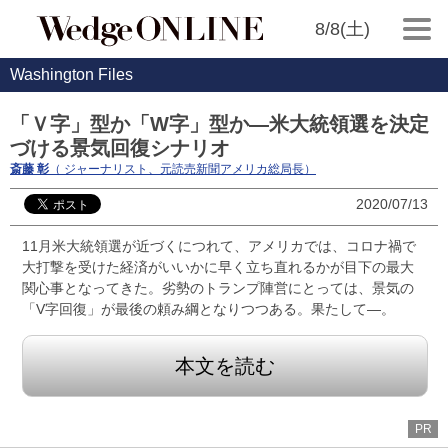
8/8(土)
Washington Files
「Ｖ字」型か「W字」型か―米大統領選を決定
づける景気回復シナリオ
斎藤 彰
（ ジャーナリスト、元読売新聞アメリカ総局長）
2020/07/13
11月米大統領選が近づくにつれて、アメリカでは、コロナ禍で
大打撃を受けた経済がいいかに早く立ち直れるかが目下の最大
関心事となってきた。劣勢のトランプ陣営にとっては、景気の
「V字回復」が最後の頼み綱となりつつある。果たして―。
本文を読む
PR