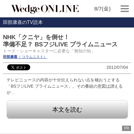
8/7(金)
田部康喜のTV読本
NHK「クニヤ」を倒せ！
準備不足？ BSフジLIVE プライムニュース
トーク・ショーキャスターに必要な「無知の知」
田部康喜
（ コラムニスト）
2012/07/04
テレビニュースの内容が十分伝えられない点を補おうとする
「BSフジLIVE プライムニュース」。その番組の意図は讃える
が…
本文を読む
PR