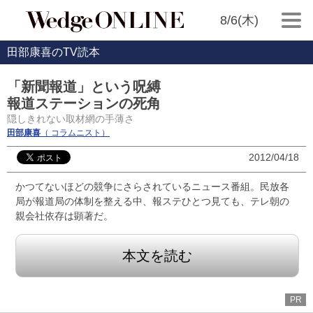
8/6(木)
田部康喜のTV読本
「新聞報道」という呪縛
報道ステーションの死角
隠しきれない取材網の手薄さ
田部康喜
（ コラムニスト）
2012/04/18
かつてないほどの競争にさらされているニュース番組。民放各
局が報道局の体制を整える中、報ステひとつ見ても、テレ朝の
親会社依存は顕著だ。
本文を読む
PR