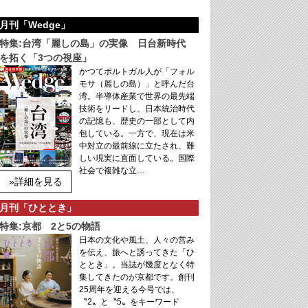
月刊「Wedge」
特集:台湾「麗しの島」の実像 日台新時代
を拓く「3つの視座」
かつてポルトガル人が「フォル
モサ（麗しの島）」と呼んだ台
湾。半導体産業で世界の最先端
技術をリードし、日本統治時代
の記憶も、歴史の一部として内
包している。一方で、現在は米
中対立の最前線に立たされ、難
しい現実に直面している。国際
社会で複雑な立…
»詳細を見る
月刊「ひととき」
特集:京都 2と5の物語
日本の文化や風土、人々の営み
を伝え、旅へと誘ってきた「ひ
ととき」。当誌が幾度となく特
集してきたのが京都です。創刊
25周年を迎える今号では、
〝2〟と〝5〟をキーワード