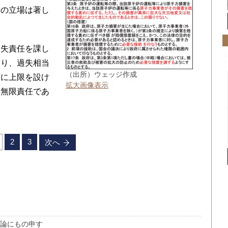
者の立場は著し
失責任を課し
あり、過失相当
（出所）ウェッジ作成
額に上限を設け
拡大画像表示
失無限責任であ
2
3
次へ
化論にもの申す