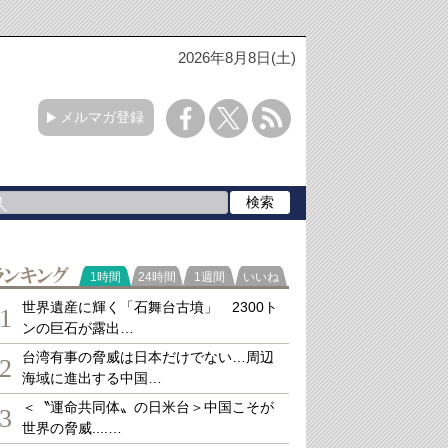
2026年8月8日(土)
メルマガ登録
ランキング
1時間
24時間
1週間
いいね
世界遺産に輝く「石舞台古墳」 2300ト
1
ンの巨石が露出…
台湾有事の脅威は日本だけでない…周辺
2
海域に進出する中国…
＜〝運命共同体〟の日米台＞中国こそが
3
世界の脅威....…