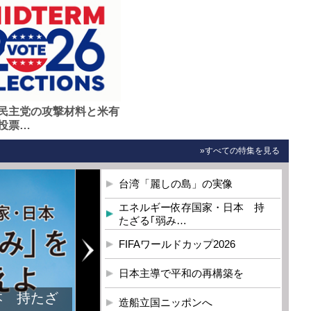
民主党の攻撃材料と米有
投票…
»すべての特集を見る
台湾「麗しの島」の実像
エネルギー依存国家・日本 持
たざる｢弱み…
FIFAワールドカップ2026
日本主導で平和の再構築を
本 持たざ
造船立国ニッポンへ