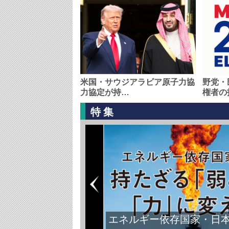
米国・サウジアラビア原子力協
野党・
力協定が持…
権者の
特集
エネルギー依存国家・日