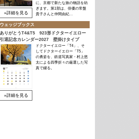
に、京都で新たな旅の物語を紡
ぎます。第1部は、俳優の常盤
»詳細を見る
貴子さんと仲間由紀…
ウェッジブックス
ありがとうT4&T5 923形ドクターイエロー
引退記念カレンダー2027 壁掛けタイプ
ドクターイエロー「T4」、そ
してドクターイエロー「T5」
の勇姿を、鉄道写真家・村上悠
太による四季折々の厳選した写
真で綴る。
»詳細を見る