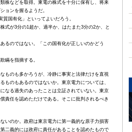
種類株などを取得。東電の株式を十分に保有し、将来
プションを握るようだ。
「実質国有化」といってよいだろう。
株式が3分の1超か、過半か、はたまた3分の2か、と
にあるのではない。「この国有化が正しいのかどう
の欺瞞を指摘する。
なものも多かろうが、冷静に事実と法律だけを直視
れるものもあるのではないか。東京電力については、
因になる過失のあったことは立証されていない。東京
賠償責任を認めただけである。そこに批判されるべき
ないのか。政府は東京電力に第一義的な原子力損害
は第二義的には政府に責任があることを認めたもので