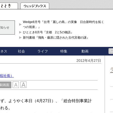
Wedge8月号『台湾「麗しの島」の実像 日台新時代を拓く「3
つの視座」』
お知らせ
ひととき8月号『京都 2と5の物語』
新刊書籍『飛鳥・藤原に隠された古代宮都の謎』
ジネス
社会
ライフ
特集
動画
2012年4月27日
締役社長）
刷画面
ず、ようやく本日（4月27日）、「総合特別事業計
される。