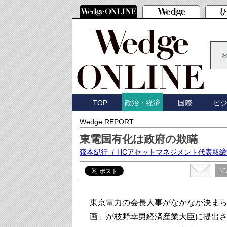
TOP
国際
ビ
政治・経済
Wedge REPORT
東電国有化は政府の欺瞞
森本紀行
（ HCアセットマネジメント代表取
印
東京電力の会長人事がなかなか決まら
画」が枝野幸男経済産業大臣に提出