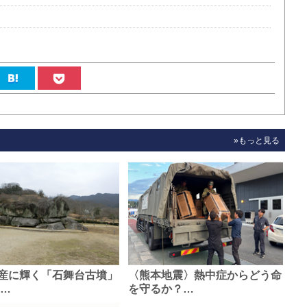
»もっと見る
産に輝く「石舞台古墳」
〈熊本地震〉熱中症からどう命
0…
を守るか？…