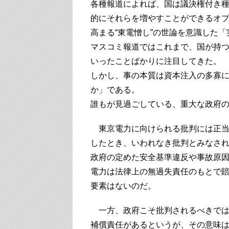
各種報道によれば、国は議決権付き
的にそれらを増やすことができるオ
高まる“東電憎し”の世論を意識した
マスコミ報道ではこれまで、国が持つ
いったことばかりに注目してきた。
しかし、事の本質は資本注入の多寡
か」である。
誰もが見過ごしている、重大な政府
東京電力に向けられる批判には正当
したとき、いわれなき批判とみなさ
政府の定めた安全基準違反や事故原
電力は法律上の無過失責任のもとで
要素はないのだ。
一方、政府こそ批判されるべきでは
補償責任があるというが、その意味