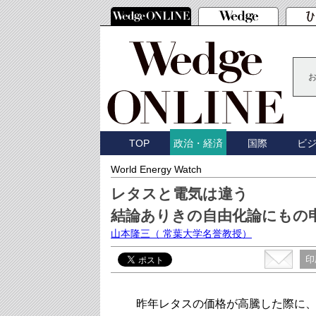
TOP
国際
ビ
政治・経済
World Energy Watch
レタスと電気は違う
結論ありきの自由化論にもの
山本隆三
（ 常葉大学名誉教授）
印
昨年レタスの価格が高騰した際に、