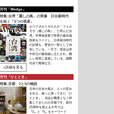
月刊「Wedge」
特集:台湾「麗しの島」の実像 日台新時代
を拓く「3つの視座」
かつてポルトガル人が「フォル
モサ（麗しの島）」と呼んだ台
湾。半導体産業で世界の最先端
技術をリードし、日本統治時代
の記憶も、歴史の一部として内
包している。一方で、現在は米
中対立の最前線に立たされ、難
しい現実に直面している。国際
社会で複雑な立…
»詳細を見る
月刊「ひととき」
特集:京都 2と5の物語
日本の文化や風土、人々の営み
を伝え、旅へと誘ってきた「ひ
ととき」。当誌が幾度となく特
集してきたのが京都です。創刊
25周年を迎える今号では、
〝2〟と〝5〟をキーワード