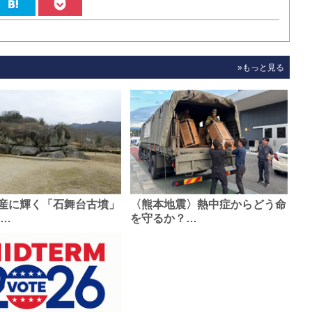
»もっと見る
産に輝く「石舞台古墳」
〈熊本地震〉熱中症からどう命
0…
を守るか？…