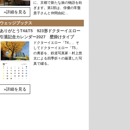
に、京都で新たな旅の物語を紡
ぎます。第1部は、俳優の常盤
»詳細を見る
貴子さんと仲間由紀…
ウェッジブックス
ありがとうT4&T5 923形ドクターイエロー
引退記念カレンダー2027 壁掛けタイプ
ドクターイエロー「T4」、そ
してドクターイエロー「T5」
の勇姿を、鉄道写真家・村上悠
太による四季折々の厳選した写
真で綴る。
»詳細を見る