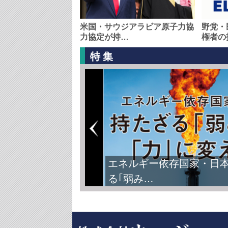
米国・サウジアラビア原子力協
野党・
力協定が持…
権者の
特集
エネルギー依存国家・日
る｢弱み…