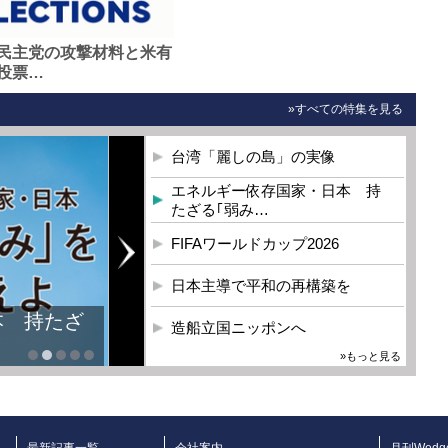
民主党の攻撃材料と米有
投票…
»すべての特集を見る
台湾「麗しの島」の実像
エネルギー依存国家・日本 持
たざる｢弱み…
FIFAワールドカップ2026
日本主導で平和の再構築を
本 持たざ
造船立国ニッポンへ
»もっと見る
最新記事一覧
会社案内
月刊Wedg