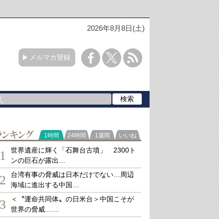
2026年8月8日(土)
メルマガ登録
ランキング
1時間
24時間
1週間
いいね
世界遺産に輝く「石舞台古墳」 2300ト
1
ンの巨石が露出…
台湾有事の脅威は日本だけでない…周辺
2
海域に進出する中国…
＜〝運命共同体〟の日米台＞中国こそが
3
世界の脅威....…