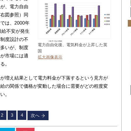
るが、電力自由
（右図参照）同
は、2000年
供給不安が発生
は制度設計の不
電力自由化後、電気料金が上昇した英
が多いが、制度
国
品が市場には適
拡大画像表示
ある。
が増え結果として電力料金が下落するという見方が
供給の関係で価格が変動した場合に需要がどの程度変
たい。
2
3
4
次へ