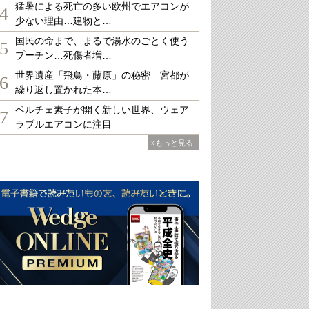
猛暑による死亡の多い欧州でエアコンが
4
少ない理由…建物と…
国民の命まで、まるで湯水のごとく使う
5
プーチン…死傷者増…
世界遺産「飛鳥・藤原」の秘密 宮都が
6
繰り返し置かれた本…
ペルチェ素子が開く新しい世界、ウェア
7
ラブルエアコンに注目
»もっと見る