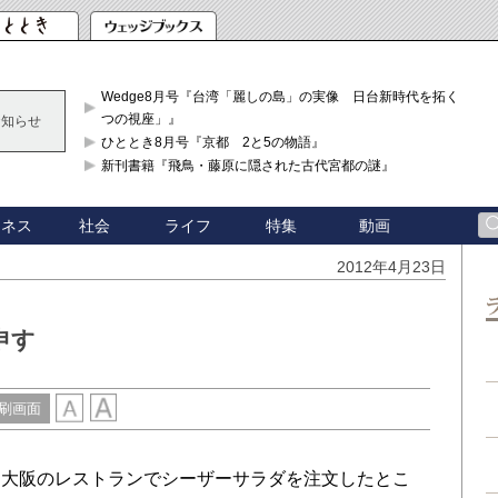
Wedge8月号『台湾「麗しの島」の実像 日台新時代を拓く「3
つの視座」』
お知らせ
ひととき8月号『京都 2と5の物語』
新刊書籍『飛鳥・藤原に隠された古代宮都の謎』
ジネス
社会
ライフ
特集
動画
2012年4月23日
申す
刷画面
大阪のレストランでシーザーサラダを注文したとこ