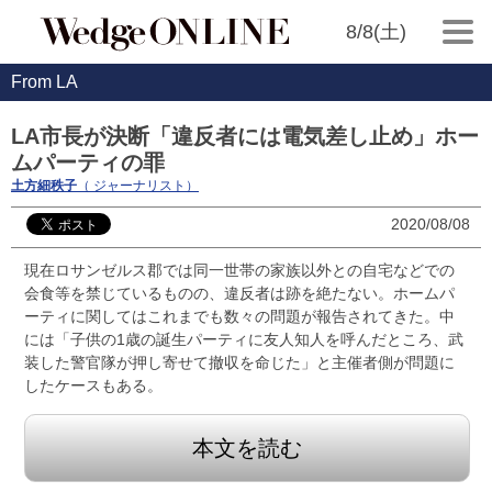
8/8(土)
From LA
LA市長が決断「違反者には電気差し止め」ホー
ムパーティの罪
土方細秩子
（ ジャーナリスト）
2020/08/08
現在ロサンゼルス郡では同一世帯の家族以外との自宅などでの
会食等を禁じているものの、違反者は跡を絶たない。ホームパ
ーティに関してはこれまでも数々の問題が報告されてきた。中
には「子供の1歳の誕生パーティに友人知人を呼んだところ、武
装した警官隊が押し寄せて撤収を命じた」と主催者側が問題に
したケースもある。
本文を読む