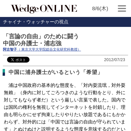
8/6(木)
チャイナ・ウォッチャーの視点
「言論の自由」のために闘う
中国の弁護士・浦志強
阿古智子
（ 東京大学大学院総合文化研究科教授）
2012/07/23
中国に浦弁護士がいるという「希望」
浦は中国政府の基本的な態度を、「対内耍流氓，対外耍
無賴」（身内に対してごろつきのような行動をとり、外に
対してもならず者だ）という厳しい言葉で表した。国内で
は国民の権利を無視してインターネットを封鎖したり、理
由も明らかにせず拘束したりやりたい放題であるにもかか
わらず、対外的には「中国では言論の自由が守られていま
す」とぬけぬけと説明するような態度を意味するのだとい