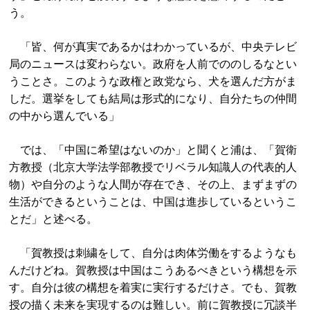
う。
「皆、何が真実であるかはわかっているが、中央テレビ
局のニュースは変わらない。政府を人前でののしるなとい
うことさ。このような政権と政党なら、犬を選んだ方がま
しだ。選挙をしても結局は形式的になり、自分たちの仲間
の中から選んでいる」
では、「中国に希望はないのか」と聞くと浦は、「賀衛
方教授（北京大学法学部教授でリベラル知識人の代表的人
物）や自分のような人間が存在でき、その上、まずまずの
生活ができるということは、中国は進歩しているというこ
とだ」と述べる。
「賀教授は刺繍をして、自分は肉体労働をするようなも
んだけどね。賀教授は中国はこうあるべきという構想を示
す。自分は彼の構想を着実に実行するだけさ。でも、賀教
授の描く未来を実現するのは難しい。前に賀教授に冗談半