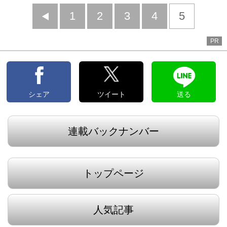
前
1
2
3
4
5
へ
PR
シェア
ツイート
送る
連載バックナンバー
トップページ
人気記事