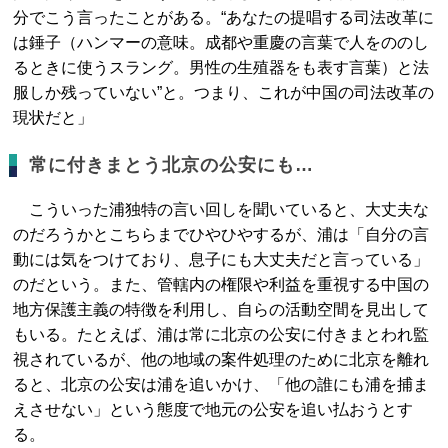
分でこう言ったことがある。“あなたの提唱する司法改革に
は錘子（ハンマーの意味。成都や重慶の言葉で人をののし
るときに使うスラング。男性の生殖器をも表す言葉）と法
服しか残っていない”と。つまり、これが中国の司法改革の
現状だと」
常に付きまとう北京の公安にも…
こういった浦独特の言い回しを聞いていると、大丈夫な
のだろうかとこちらまでひやひやするが、浦は「自分の言
動には気をつけており、息子にも大丈夫だと言っている」
のだという。また、管轄内の権限や利益を重視する中国の
地方保護主義の特徴を利用し、自らの活動空間を見出して
もいる。たとえば、浦は常に北京の公安に付きまとわれ監
視されているが、他の地域の案件処理のために北京を離れ
ると、北京の公安は浦を追いかけ、「他の誰にも浦を捕ま
えさせない」という態度で地元の公安を追い払おうとす
る。