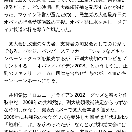
後発だった。どの時期に副大統領候補を発表するかが鍵だ
った。マケイン陣営が選んだのは、民主党の大会最終日の
オバマの指名受諾演説の直後。オバマ熱に水をさし、メデ
ィア報道の枠を奪う作戦だった。
党大会は政党の有力者、支持者の同窓会としてのお祭り
である。バッジ、バンパーステッカー、Tシャツなどキャ
ンペーン・グッズを販売するが、正副大統領のコンビをプ
リントする。「オバマ／バイデン2008」というように、正
副のファミリーネームに西暦を合わせたものが、本選のキ
ャンペーンネームになる。
共和党は「ロムニー／ライアン2012」グッズを着々と作
製中だ。2008年の共和党は、副大統領候補決定からわずか
な時間しかなく、発表から3日で党大会本番を迎えた。
2008年に共和党の大会グッズを受注した業者は前代未聞の
「短期仕上げ」を求められたが、なんとか共和党大会には
初日からペイリングッズが揃った。突発のハリケーン対応