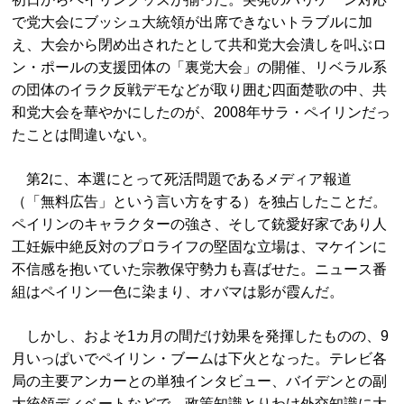
で党大会にブッシュ大統領が出席できないトラブルに加
え、大会から閉め出されたとして共和党大会潰しを叫ぶロ
ン・ポールの支援団体の「裏党大会」の開催、リベラル系
の団体のイラク反戦デモなどが取り囲む四面楚歌の中、共
和党大会を華やかにしたのが、2008年サラ・ペイリンだっ
たことは間違いない。
第2に、本選にとって死活問題であるメディア報道
（「無料広告」という言い方をする）を独占したことだ。
ペイリンのキャラクターの強さ、そして銃愛好家であり人
工妊娠中絶反対のプロライフの堅固な立場は、マケインに
不信感を抱いていた宗教保守勢力も喜ばせた。ニュース番
組はペイリン一色に染まり、オバマは影が霞んだ。
しかし、およそ1カ月の間だけ効果を発揮したものの、9
月いっぱいでペイリン・ブームは下火となった。テレビ各
局の主要アンカーとの単独インタビュー、バイデンとの副
大統領ディベートなどで、政策知識とりわけ外交知識に大