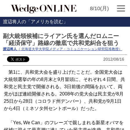
8/10(月)
渡辺将人の「アメリカを読む」
副大統領候補にライアン氏を選んだロムニー
「経済保守」路線の徹底で共和党糾合を狙う
渡辺将人
（ 北海道大学大学院メディア・コミュニケーション研究院准教授）
2012/08/16
第1に、共和党大会を盛り上げたことだ。全国党大会は
大統領選挙の年の8月末と9月冒頭に、それぞれ４日間、共
和党と民主党で開催される。3日前後の間隔をおいて、両
党がほぼ連続開催される。2008年の党大会は民主党が8月
25日から28日（コロラド州デンバー）、共和党が9月1日
から4日（ミネソタ州セントポール）だった。
「Yes, We Can」のフレーズで親しまれる新星オバマを
候補に迎えて最高潮に達していた民主党が先発。共和党は