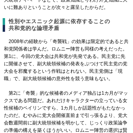
いに難ありということが次々と露呈したからだ。
性別やエスニック起源に依存することの
共和党的な論理矛盾
2008年の経験から「奇襲戦」の効果は限定的であると共
和党関係者は学んだ。ロムニー陣営も同様の考えだった。
第1に、今回の党大会は共和党が先発である。民主党に先
に開催させて、副大統領候補の発表をぶつけて民主党の党
大会を邪魔するという作戦はとれない。民主党側は「現
職」で、副大統領候補の意外性を競う意味もない。
第2に「奇襲」的な候補者のメディア独占は1カ月がマッ
クスである問題だ。あれだけキャラクターの立っている女
性候補のペイリンですら、1カ月しか話題性がもたなかっ
たのだ。むやみに党大会開催直前まで引っ張るより、党大
会数週間前に副大統領候補を明かして、じっくり政策論争
の準備の構えを築くほうがいい。ロムニー陣営の選択は賢