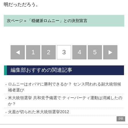
明だっただろう。
次ページ » 「穏健派ロムニー」との決別宣言
前
1
2
3
4
5
へ
へ
編集部おすすめの関連記事
ロムニーはオバマに勝利できるか？ センス問われる副大統領候
補者選び
米大統領選挙 共和党予備選で ティーパーティ運動は消滅したの
か？
火蓋が切られた米大統領選挙2012
PR