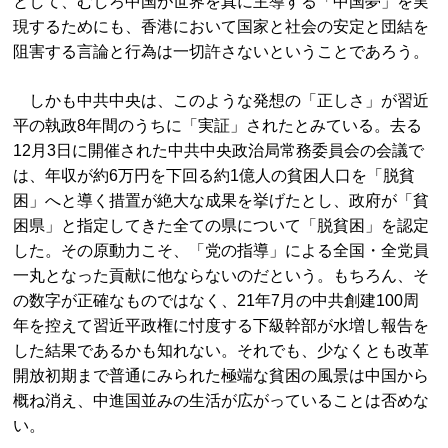
として、むしろ中国が世界を真に主導する「中国夢」を実
現するためにも、香港において国家と社会の安定と団結を
阻害する言論と行為は一切許さないということであろう。
しかも中共中央は、このような発想の「正しさ」が習近
平の執政8年間のうちに「実証」されたとみている。去る
12月3日に開催された中共中央政治局常務委員会の会議で
は、年収が約6万円を下回る約1億人の貧困人口を「脱貧
困」へと導く措置が絶大な成果を挙げたとし、政府が「貧
困県」と指定してきた全ての県について「脱貧困」を認定
した。その原動力こそ、「党の指導」による全国・全党員
一丸となった貢献に他ならないのだという。もちろん、そ
の数字が正確なものではなく、21年7月の中共創建100周
年を控えて習近平政権に忖度する下級幹部が水増し報告を
した結果であるかも知れない。それでも、少なくとも改革
開放初期まで普通にみられた極端な貧困の風景は中国から
概ね消え、中進国並みの生活が広がっていることは否めな
い。