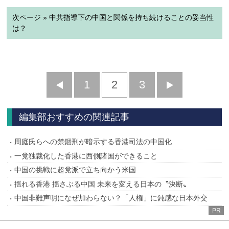
次ページ » 中共指導下の中国と関係を持ち続けることの妥当性
は？
前
1
2
3
次
へ
へ
編集部おすすめの関連記事
周庭氏らへの禁錮刑が暗示する香港司法の中国化
一党独裁化した香港に西側諸国ができること
中国の挑戦に超党派で立ち向かう米国
揺れる香港 揺さぶる中国 未来を変える日本の〝決断〟
中国非難声明になぜ加わらない？「人権」に鈍感な日本外交
PR