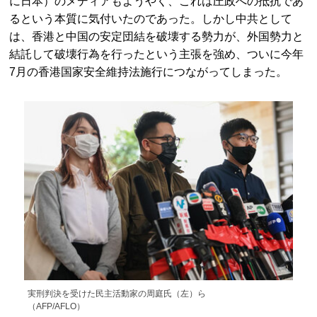
に日本）のメディアもようやく、これは圧政への抵抗であ
るという本質に気付いたのであった。しかし中共として
は、香港と中国の安定団結を破壊する勢力が、外国勢力と
結託して破壊行為を行ったという主張を強め、ついに今年
7月の香港国家安全維持法施行につながってしまった。
実刑判決を受けた民主活動家の周庭氏（左）ら
（AFP/AFLO）