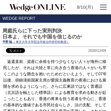
8/10(月)
WEDGE REPORT
周庭氏らに下った実刑判決
日本よ、それでも中国を信じるのか
平野 聡
（ 東京大学大学院法学政治学研究科教授）
2020/12/09
返還直前、資産に余裕を持つ少なくない人々が海外に移
民したが、それは大陸と常に向き合う香港の人々がいち早
くこのような懸念を抱いたためだといえよう。そして07年
以後、胡錦濤前国家主席が愛国主義教育の香港における展
開を求めるようになった。さらに広東語ではなく普通話
（北京語を軸とした標準語）による教育を求める動きが起
こったこともあり、香港の将来を担う若者を中心に、香港
の基本的な価値である市民社会らしさ、法の支配、そして