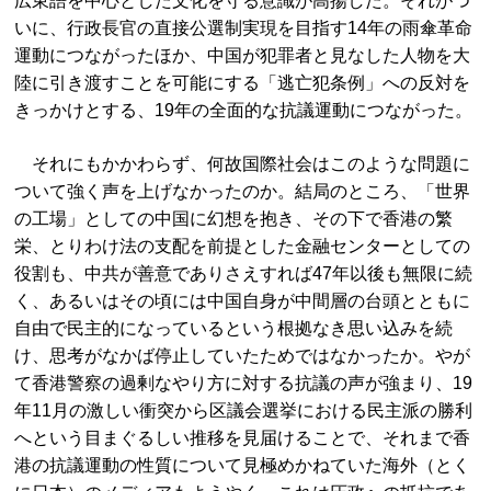
広東語を中心とした文化を守る意識が高揚した。それがつ
いに、行政長官の直接公選制実現を目指す14年の雨傘革命
運動につながったほか、中国が犯罪者と見なした人物を大
陸に引き渡すことを可能にする「逃亡犯条例」への反対を
きっかけとする、19年の全面的な抗議運動につながった。
それにもかかわらず、何故国際社会はこのような問題に
ついて強く声を上げなかったのか。結局のところ、「世界
の工場」としての中国に幻想を抱き、その下で香港の繁
栄、とりわけ法の支配を前提とした金融センターとしての
役割も、中共が善意でありさえすれば47年以後も無限に続
く、あるいはその頃には中国自身が中間層の台頭とともに
自由で民主的になっているという根拠なき思い込みを続
け、思考がなかば停止していたためではなかったか。やが
て香港警察の過剰なやり方に対する抗議の声が強まり、19
年11月の激しい衝突から区議会選挙における民主派の勝利
へという目まぐるしい推移を見届けることで、それまで香
港の抗議運動の性質について見極めかねていた海外（とく