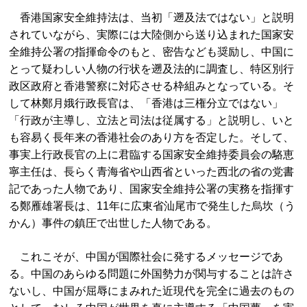
香港国家安全維持法は、当初「遡及法ではない」と説明
されていながら、実際には大陸側から送り込まれた国家安
全維持公署の指揮命令のもと、密告なども奨励し、中国に
とって疑わしい人物の行状を遡及法的に調査し、特区別行
政区政府と香港警察に対応させる枠組みとなっている。そ
して林鄭月娥行政長官は、「香港は三権分立ではない」
「行政が主導し、立法と司法は従属する」と説明し、いと
も容易く長年来の香港社会のあり方を否定した。そして、
事実上行政長官の上に君臨する国家安全維持委員会の駱恵
寧主任は、長らく青海省や山西省といった西北の省の党書
記であった人物であり、国家安全維持公署の実務を指揮す
る鄭雁雄署長は、11年に広東省汕尾市で発生した烏坎（う
かん）事件の鎮圧で出世した人物である。
これこそが、中国が国際社会に発するメッセージであ
る。中国のあらゆる問題に外国勢力が関与することは許さ
ないし、中国が屈辱にまみれた近現代を完全に過去のもの