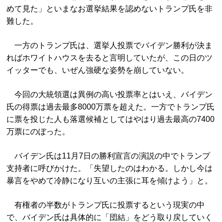
めて見た」といまなお選挙結果を認めないトランプ氏を非
難した。
一方のトランプ氏は、選挙人投票でバイデン勝利が決ま
ればホワイトハウスを去ると言明していたが、この日のツ
イッターでも、いぜん強硬な姿勢を崩していない。
今回の大統領選は異例の高い投票率とはいえ、バイデン
氏の得票は過去最多8000万票を超えた。一方でトランプ氏
に票を投じた人も落選候補としてはやはり過去最高の7400
万票にのぼった。
バイデン氏は11月7日の勝利宣言の演説の中でトランプ
支持者に呼びかけた。「失望したのはわかる。しかし今は
暴言をやめて冷静になり互いの主張に耳を傾けよう」と。
有権者の半数がトランプ氏に投票するという現実の中
で、バイデン氏は具体的に「団結」をどう取り戻していく