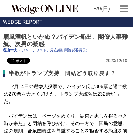
8/9(日)
WEDGE REPORT
順風満帆といかぬ？バイデン船出、閣僚人事難
航、次男の疑惑
樫山幸夫
（ ジャーナリスト、元産經新聞論説委員長）
2020/12/16
半数がトランプ支持、団結どう取り戻す？
12月14日の選挙人投票で、バイデン氏は306票と過半数
の270票を大きく超えた。トランプ大統領は232票だっ
た。
バイデン氏は「ページをめくり、結束と癒しを得るべき
時が来た」と団結を呼びかけ、その一方で「国民の意思、
法の規則、合衆国憲法を尊重することを拒否する態度を初