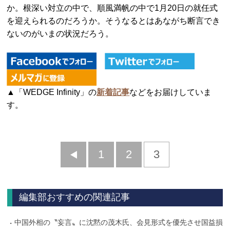
か。根深い対立の中で、順風満帆の中で1月20日の就任式
を迎えられるのだろうか。そうなるとはあながち断言でき
ないのがいまの状況だろう。
▲「WEDGE Infinity」の
新着記事
などをお届けしていま
す。
前
1
2
3
へ
編集部おすすめの関連記事
中国外相の〝妄言〟に沈黙の茂木氏、会見形式を優先させ国益損