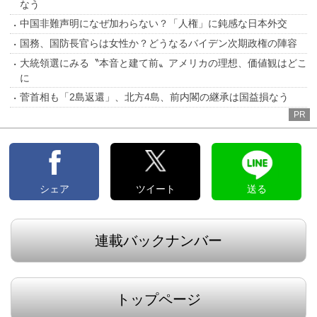
なう
中国非難声明になぜ加わらない？「人権」に鈍感な日本外交
国務、国防長官らは女性か？どうなるバイデン次期政権の陣容
大統領選にみる〝本音と建て前〟アメリカの理想、価値観はどこ
に
菅首相も「2島返還」、北方4島、前内閣の継承は国益損なう
PR
シェア
ツイート
送る
連載バックナンバー
トップページ