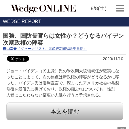
8/8(土)
WEDGE REPORT
国務、国防長官らは女性か？どうなるバイデン
次期政権の陣容
樫山幸夫
（ ジャーナリスト、元産經新聞論説委員長）
2020/11/10
ジョー・バイデン（民主党）氏の米次期大統領就任が確実にな
ったことによって、次の焦点は新政権の陣容がどうなるかに移
った。バイデン氏は勝利宣言で、深まったアメリカ社会の亀裂
修復を最優先に掲げており、政権の顔ぶれについても、性別、
人種にこだわらない幅広い人選を行うと予想される。
本文を読む