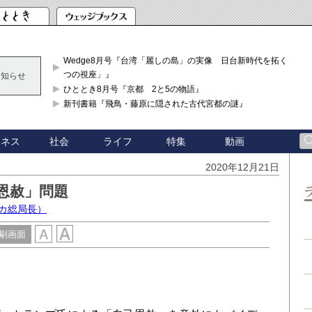
Wedge8月号『台湾「麗しの島」の実像 日台新時代を拓く「3
つの視座」』
お知らせ
ひととき8月号『京都 2と5の物語』
新刊書籍『飛鳥・藤原に隠された古代宮都の謎』
ジネス
社会
ライフ
特集
動画
2020年12月21日
恩赦」問題
カ総局長）
刷画面
？