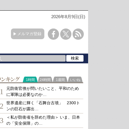
2026年8月9日(日)
メルマガ登録
ランキング
1時間
24時間
1週間
いいね
元防衛官僚が問いたいこと、平和のため
1
に軍隊は必要なのか…
世界遺産に輝く「石舞台古墳」 2300ト
2
ンの巨石が露出…
＜私が防衛省を辞めた理由＞ いま、日本
3
の「安全保障」の…