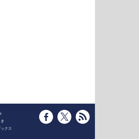
e
とき
ブックス