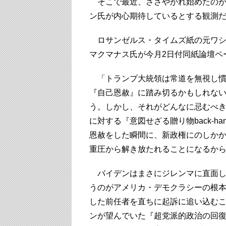
そこで最近、ささやかれ始めたのが
ン氏が内心期待しているとする観測
ロサンゼルス・タイムズ紙の元ワシ
マクマナス氏が今月2日付同紙論壇ペ
「トランプ大統領は常道を無視し慣例
『自己恩赦』に踏み切るかもしれな
う。しかし、それがどんなに忌むべ
に対する『意図せざる贈り物back-ha
恩赦をした瞬間に、新政権にのしか
重圧から解き放たれることになるか
バイデンはまさにジレンマに直面し
うのがアメリカ・デモクラシーの根
した前任者を直ちに起訴に追い込む
ンが望んでいた『超党派的政治の回