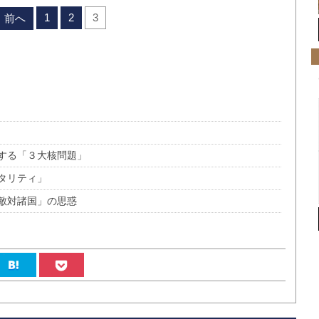
1
2
3
前へ
する「３大核問題」
タリティ」
敵対諸国」の思惑