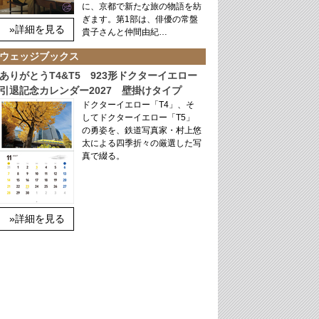
に、京都で新たな旅の物語を紡
ぎます。第1部は、俳優の常盤
»詳細を見る
貴子さんと仲間由紀…
ウェッジブックス
ありがとうT4&T5 923形ドクターイエロー
引退記念カレンダー2027 壁掛けタイプ
ドクターイエロー「T4」、そ
してドクターイエロー「T5」
の勇姿を、鉄道写真家・村上悠
太による四季折々の厳選した写
真で綴る。
»詳細を見る