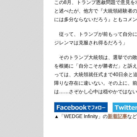
この8月、トランプ恩赦問題で意見を
と述べたが、他方で『大統領経験者
には多分ならないだろう』ともコメ
従って、トランプが前もって自分に
ジレンマは克服され得るだろう」
そのトランプ大統領は、選挙での敗
を根拠に「自分こそが勝者だ」と訴
っては、大統領就任式まで40日余と
障りな存在に違いない。その上に、
は……さぞかし心中は穏やかではな
▲「WEDGE Infinity」の
新着記事
など