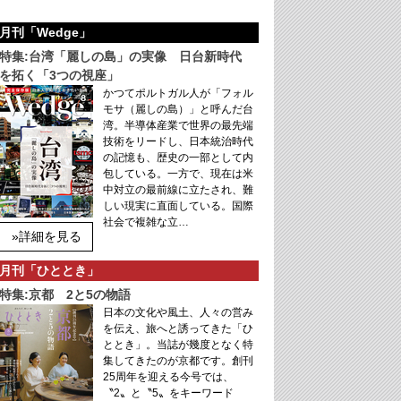
月刊「Wedge」
特集:台湾「麗しの島」の実像 日台新時代
を拓く「3つの視座」
かつてポルトガル人が「フォル
モサ（麗しの島）」と呼んだ台
湾。半導体産業で世界の最先端
技術をリードし、日本統治時代
の記憶も、歴史の一部として内
包している。一方で、現在は米
中対立の最前線に立たされ、難
しい現実に直面している。国際
社会で複雑な立…
»詳細を見る
月刊「ひととき」
特集:京都 2と5の物語
日本の文化や風土、人々の営み
を伝え、旅へと誘ってきた「ひ
ととき」。当誌が幾度となく特
集してきたのが京都です。創刊
25周年を迎える今号では、
〝2〟と〝5〟をキーワード