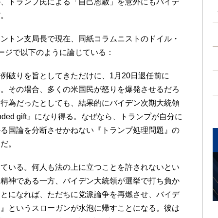
、トランプ氏による「自己恩赦」を意外にもバイデ
だ。
ントン支局長で現在、同紙コラムニストのドイル・
ージで以下のように論じている：
破りを旨としてきただけに、1月20日退任前に
い。その場合、多くの米国民が怒りを爆発させるだろ
き行為だったとしても、結果的にバイデン次期大統領
nded gift』になり得る。なぜなら、トランプが自分に
かる国論を分断させかねない『トランプ処理問題』の
らだ。
ている。何人も法の上に立つことを許されないとい
本精神である一方、バイデン大統領が選挙で打ち負か
ことになれば、ただちに党派論争を再燃させ、バイデ
復』というスローガンが水泡に帰すことになる。彼は