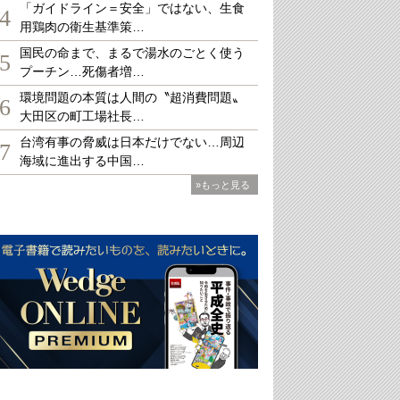
「ガイドライン＝安全」ではない、生食
4
用鶏肉の衛生基準策…
国民の命まで、まるで湯水のごとく使う
5
プーチン…死傷者増…
環境問題の本質は人間の〝超消費問題〟
6
大田区の町工場社長…
台湾有事の脅威は日本だけでない…周辺
7
海域に進出する中国…
»もっと見る