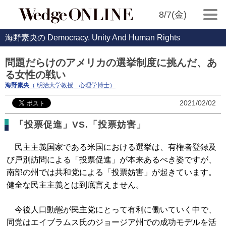
8/7(金)
海野素央の Democracy, Unity And Human Rights
問題だらけのアメリカの選挙制度に挑んだ、あ
る女性の戦い
海野素央
（ 明治大学教授 心理学博士）
2021/02/02
「投票促進」VS.「投票妨害」
民主主義国家である米国における選挙は、有権者登録及
び戸別訪問による「投票促進」が本来あるべき姿ですが、
南部の州では共和党による「投票妨害」が起きています。
健全な民主主義とは到底言えません。
今後人口動態が民主党にとって有利に働いていく中で、
同党はエイブラムス氏のジョージア州での成功モデルを活