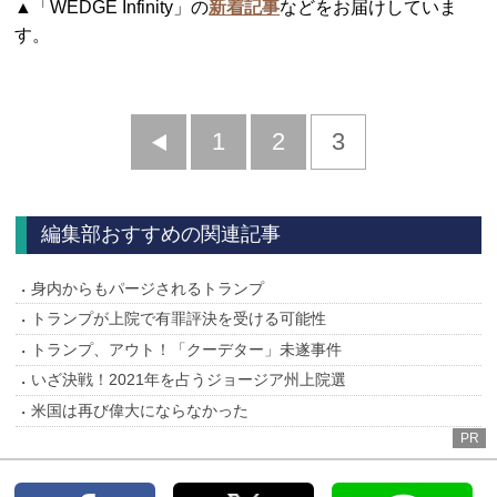
▲「WEDGE Infinity」の
新着記事
などをお届けしていま
す。
前
1
2
3
へ
編集部おすすめの関連記事
身内からもパージされるトランプ
トランプが上院で有罪評決を受ける可能性
トランプ、アウト！「クーデター」未遂事件
いざ決戦！2021年を占うジョージア州上院選
米国は再び偉大にならなかった
PR