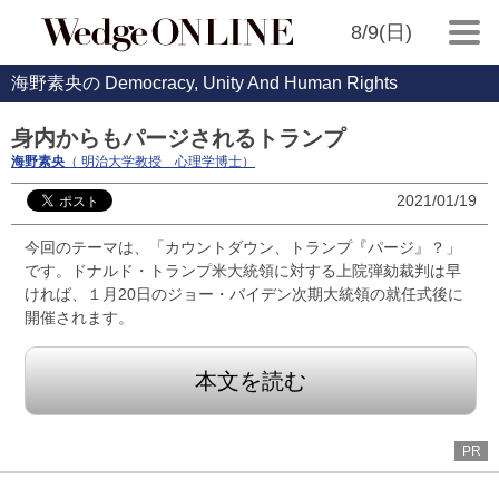
8/9(日)
海野素央の Democracy, Unity And Human Rights
身内からもパージされるトランプ
海野素央
（ 明治大学教授 心理学博士）
2021/01/19
今回のテーマは、「カウントダウン、トランプ『パージ』？」
です。ドナルド・トランプ米大統領に対する上院弾劾裁判は早
ければ、１月20日のジョー・バイデン次期大統領の就任式後に
開催されます。
本文を読む
PR