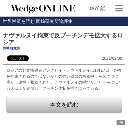
8/7(金)
世界潮流を読む 岡崎研究所論評集
ナヴァルヌイ拘束で反プーチンデモ拡大するロ
シア
岡崎研究所
2021/02/09
ロシアの野党指導者アレクセイ・ナヴァルヌイは1月17日、身柄
を拘束されるのではないかとの強い懸念のある中、モスクワに
戻り、逮捕・収監された。ナヴァルヌイの呼びかけたデモには4
万人以上が参加し、プーチン体制を揺さぶっている。
本文を読む
PR