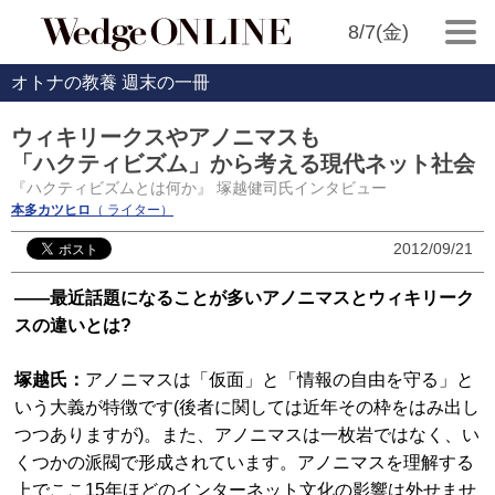
8/7(金)
オトナの教養 週末の一冊
ウィキリークスやアノニマスも
「ハクティビズム」から考える現代ネット社会
『ハクティビズムとは何か』 塚越健司氏インタビュー
本多カツヒロ
（ ライター）
2012/09/21
――最近話題になることが多いアノニマスとウィキリーク
スの違いとは?
塚越氏：
アノニマスは「仮面」と「情報の自由を守る」と
いう大義が特徴です(後者に関しては近年その枠をはみ出し
つつありますが)。また、アノニマスは一枚岩ではなく、い
くつかの派閥で形成されています。アノニマスを理解する
上でここ15年ほどのインターネット文化の影響は外せませ