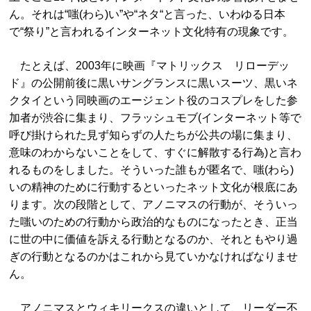
ん。それは“嗤(わら)い”や“ネタ“と言った、いわゆる日本
で“祭り”と言われるインターネット文化特有の現象です。
たとえば、2003年に映画『マトリックス リローデッ
ド』の公開前後に黒いサングランスに黒いスーツ、黒いネ
クタイという同映画のエージェント役のコスプレをした参
加者が渋谷に集まり、フラッシュモブ(インターネット等で
呼び掛けられた見ず知らずの人たちが公共の場に集まり、
意味のわからないことをして、すぐに解散する行為)と言わ
れるものをしました。そういった誰もが匿名で、嗤(わら)
いの精神のために行動するといったネット文化が根底にあ
ります。次の段階として、アノニマスの行動が、そういっ
た嗤いのための行動から政治的なものになったとき、正当
に世の中に価値を訴える行動となるのか、それともやり過
ぎの行動となるのかはこれから見ていかなければなりませ
ん。
アノニマスとウィキリークスの違いとして、リーダー不