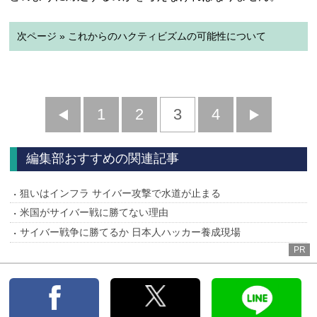
次ページ » これからのハクティビズムの可能性について
前
1
2
3
4
次
へ
へ
編集部おすすめの関連記事
狙いはインフラ サイバー攻撃で水道が止まる
米国がサイバー戦に勝てない理由
サイバー戦争に勝てるか 日本人ハッカー養成現場
PR