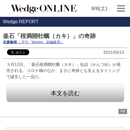
8/8(土)
Wedge REPORT
釜石「桜満開牡蠣（カキ）」の奇跡
友森敏雄
（ 月刊「Wedge」副編集長）
2021/03/12
３月12日、「釜石桜満開牡蠣（カキ）」缶詰（かんづめ）が発
売される。コロナ禍のなか、まさに奇跡とも言えるタイミング
で誕生した一品だ。
本文を読む
PR